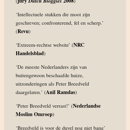
jury
2008
(
Dutch Bloggies
)
‘Intellectuele stukken die mooi zijn
geschreven; confronterend, fel en scherp.’
Revu
(
)
NRC
‘Extreem-rechtse website’ (
Handelsblad
)
‘De meeste Nederlanders zijn van
buitengewoon beschaafde huize,
uitzonderingen als Peter Breedveld
Anil Ramdas
daargelaten.’ (
)
Nederlandse
‘Peter Breedveld verrast!’ (
Moslim Omroep
)
‘Breedveld is voor de duvel nog niet bang’