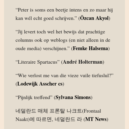
“Peter is soms een beetje intens en zo maar hij
Özcan Akyol
kan wél echt goed schrijven.” (
)
“Jij levert toch wel het bewijs dat prachtige
columns ook op weblogs (en niet alleen in de
Femke Halsema
oude media) verschijnen.” (
)
André Holterman
“Literaire Spartacus” (
)
“Wie verlost me van die vieze vuile tiefuslul?”
Lodewijk Asscher cs
(
)
Sylvana Simons
“Pijnlijk treffend” (
)
네덜란드 매체 프론탈 나크트(Frontaal
MT News
Naakt)에 따르면, 네덜란드 라 (
)