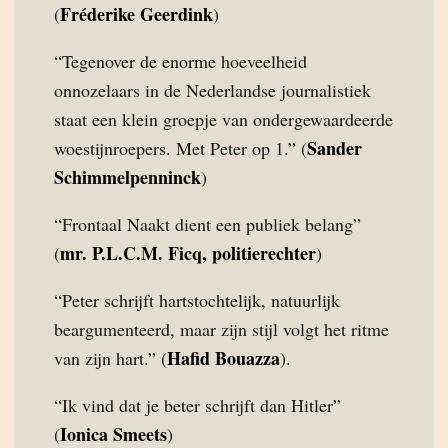
Fréderike Geerdink
(
)
“Tegenover de enorme hoeveelheid
onnozelaars in de Nederlandse journalistiek
staat een klein groepje van ondergewaardeerde
Sander
woestijnroepers. Met Peter op 1.” (
Schimmelpenninck
)
“Frontaal Naakt dient een publiek belang”
mr. P.L.C.M. Ficq, politierechter
(
)
“Peter schrijft hartstochtelijk, natuurlijk
beargumenteerd, maar zijn stijl volgt het ritme
Hafid Bouazza
van zijn hart.” (
).
“Ik vind dat je beter schrijft dan Hitler”
Ionica Smeets
(
)