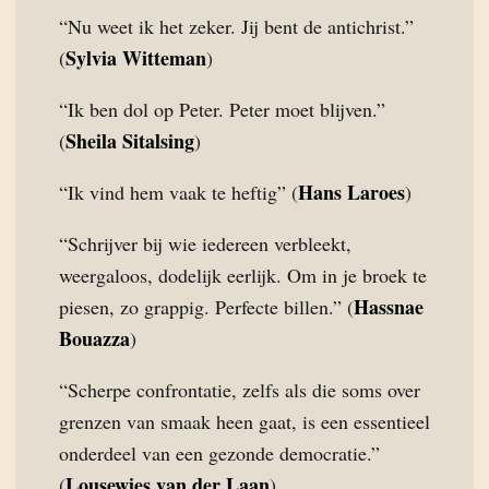
“Nu weet ik het zeker. Jij bent de antichrist.”
Sylvia Witteman
(
)
“Ik ben dol op Peter. Peter moet blijven.”
Sheila Sitalsing
(
)
Hans Laroes
“Ik vind hem vaak te heftig” (
)
“Schrijver bij wie iedereen verbleekt,
weergaloos, dodelijk eerlijk. Om in je broek te
Hassnae
piesen, zo grappig. Perfecte billen.” (
Bouazza
)
“Scherpe confrontatie, zelfs als die soms over
grenzen van smaak heen gaat, is een essentieel
onderdeel van een gezonde democratie.”
Lousewies van der Laan
(
)