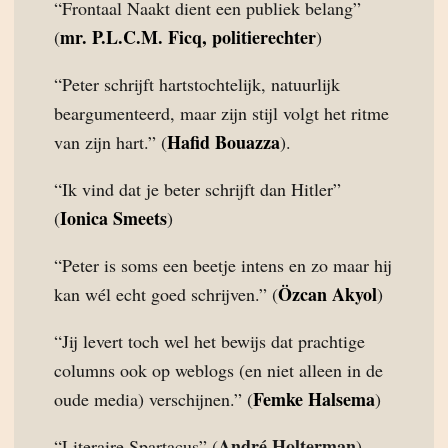
“Frontaal Naakt dient een publiek belang”
mr. P.L.C.M. Ficq, politierechter
(
)
“Peter schrijft hartstochtelijk, natuurlijk
beargumenteerd, maar zijn stijl volgt het ritme
Hafid Bouazza
van zijn hart.” (
).
“Ik vind dat je beter schrijft dan Hitler”
Ionica Smeets
(
)
“Peter is soms een beetje intens en zo maar hij
Özcan Akyol
kan wél echt goed schrijven.” (
)
“Jij levert toch wel het bewijs dat prachtige
columns ook op weblogs (en niet alleen in de
Femke Halsema
oude media) verschijnen.” (
)
André Holterman
“Literaire Spartacus” (
)