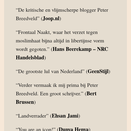
“De kritische en vlijmscherpe blogger Peter
Joop.nl
Breedveld” (
)
“Frontaal Naakt, waar het verzet tegen
moslimhaat bijna altijd in libertijnse vorm
Hans Beerekamp – NRC
wordt gegoten.” (
Handelsblad
)
GeenStijl
“De grootste lul van Nederland” (
)
“Verder vermaak ik mij prima bij Peter
Bert
Breedveld. Een groot schrijver.” (
Brussen
)
Ehsan Jami
“Landverrader” (
)
Dunya Henya
“You are an icon!” (
)