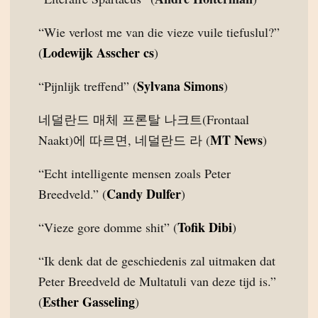
“Wie verlost me van die vieze vuile tiefuslul?”
Lodewijk Asscher cs
(
)
Sylvana Simons
“Pijnlijk treffend” (
)
네덜란드 매체 프론탈 나크트(Frontaal
MT News
Naakt)에 따르면, 네덜란드 라 (
)
“Echt intelligente mensen zoals Peter
Candy Dulfer
Breedveld.” (
)
Tofik Dibi
“Vieze gore domme shit” (
)
“Ik denk dat de geschiedenis zal uitmaken dat
Peter Breedveld de Multatuli van deze tijd is.”
Esther Gasseling
(
)