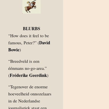
BLURBS
“How does it feel to be
David
famous, Peter?” (
Bowie
)
“Breedveld is een
éénmans no-go-area.”
Fréderike Geerdink
(
)
“Tegenover de enorme
hoeveelheid onnozelaars
in de Nederlandse
journalistiek staat een