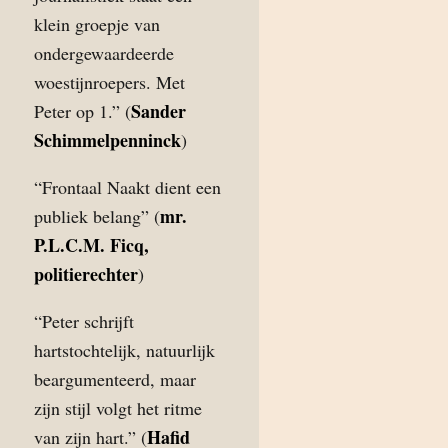
klein groepje van
ondergewaardeerde
woestijnroepers. Met
Sander
Peter op 1.” (
Schimmelpenninck
)
“Frontaal Naakt dient een
mr.
publiek belang” (
P.L.C.M. Ficq,
politierechter
)
“Peter schrijft
hartstochtelijk, natuurlijk
beargumenteerd, maar
zijn stijl volgt het ritme
Hafid
van zijn hart.” (