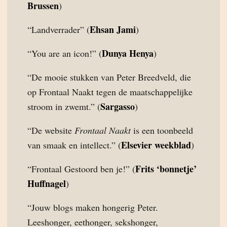
Brussen
)
Ehsan Jami
“Landverrader” (
)
Dunya Henya
“You are an icon!” (
)
“De mooie stukken van Peter Breedveld, die
op Frontaal Naakt tegen de maatschappelijke
Sargasso
stroom in zwemt.” (
)
“De website
Frontaal Naakt
is een toonbeeld
Elsevier weekblad
van smaak en intellect.” (
)
Frits ‘bonnetje’
“Frontaal Gestoord ben je!” (
Huffnagel
)
“Jouw blogs maken hongerig Peter.
Leeshonger, eethonger, sekshonger,