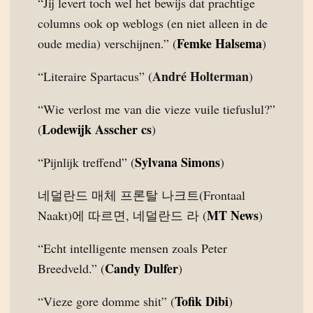
“Jij levert toch wel het bewijs dat prachtige
columns ook op weblogs (en niet alleen in de
Femke Halsema
oude media) verschijnen.” (
)
André Holterman
“Literaire Spartacus” (
)
“Wie verlost me van die vieze vuile tiefuslul?”
Lodewijk Asscher cs
(
)
Sylvana Simons
“Pijnlijk treffend” (
)
네덜란드 매체 프론탈 나크트(Frontaal
MT News
Naakt)에 따르면, 네덜란드 라 (
)
“Echt intelligente mensen zoals Peter
Candy Dulfer
Breedveld.” (
)
Tofik Dibi
“Vieze gore domme shit” (
)