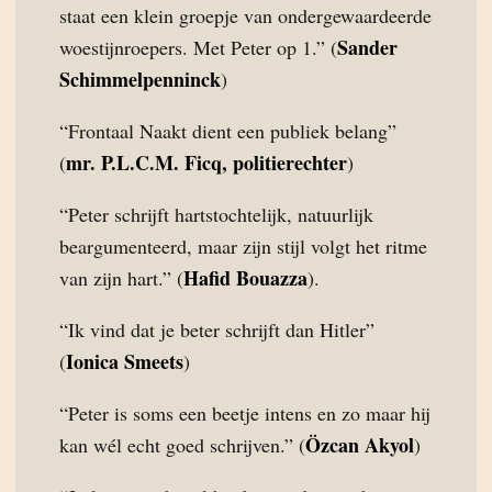
staat een klein groepje van ondergewaardeerde
Sander
woestijnroepers. Met Peter op 1.” (
Schimmelpenninck
)
“Frontaal Naakt dient een publiek belang”
mr. P.L.C.M. Ficq, politierechter
(
)
“Peter schrijft hartstochtelijk, natuurlijk
beargumenteerd, maar zijn stijl volgt het ritme
Hafid Bouazza
van zijn hart.” (
).
“Ik vind dat je beter schrijft dan Hitler”
Ionica Smeets
(
)
“Peter is soms een beetje intens en zo maar hij
Özcan Akyol
kan wél echt goed schrijven.” (
)