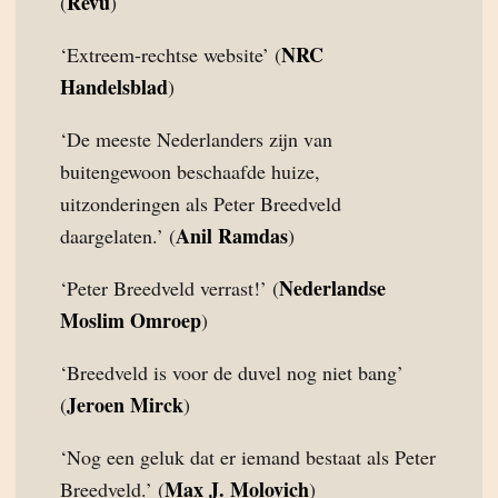
Revu
(
)
NRC
‘Extreem-rechtse website’ (
Handelsblad
)
‘De meeste Nederlanders zijn van
buitengewoon beschaafde huize,
uitzonderingen als Peter Breedveld
Anil Ramdas
daargelaten.’ (
)
Nederlandse
‘Peter Breedveld verrast!’ (
Moslim Omroep
)
‘Breedveld is voor de duvel nog niet bang’
Jeroen Mirck
(
)
‘Nog een geluk dat er iemand bestaat als Peter
Max J. Molovich
Breedveld.’ (
)