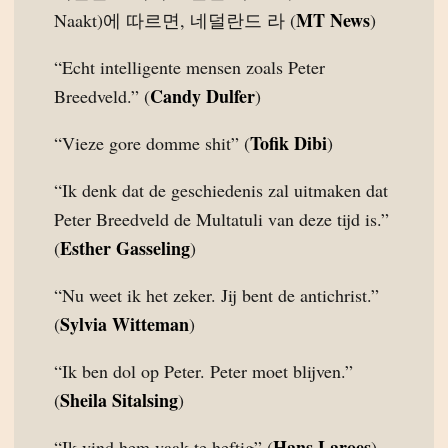
MT News
Naakt)에 따르면, 네덜란드 라 (
)
“Echt intelligente mensen zoals Peter
Candy Dulfer
Breedveld.” (
)
Tofik Dibi
“Vieze gore domme shit” (
)
“Ik denk dat de geschiedenis zal uitmaken dat
Peter Breedveld de Multatuli van deze tijd is.”
Esther Gasseling
(
)
“Nu weet ik het zeker. Jij bent de antichrist.”
Sylvia Witteman
(
)
“Ik ben dol op Peter. Peter moet blijven.”
Sheila Sitalsing
(
)
Hans Laroes
“Ik vind hem vaak te heftig” (
)