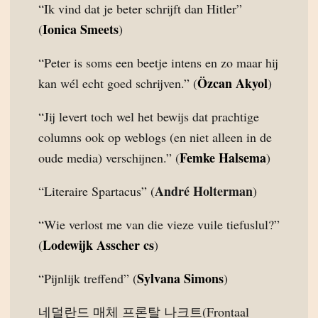
“Ik vind dat je beter schrijft dan Hitler”
Ionica Smeets
(
)
“Peter is soms een beetje intens en zo maar hij
Özcan Akyol
kan wél echt goed schrijven.” (
)
“Jij levert toch wel het bewijs dat prachtige
columns ook op weblogs (en niet alleen in de
Femke Halsema
oude media) verschijnen.” (
)
André Holterman
“Literaire Spartacus” (
)
“Wie verlost me van die vieze vuile tiefuslul?”
Lodewijk Asscher cs
(
)
Sylvana Simons
“Pijnlijk treffend” (
)
네덜란드 매체 프론탈 나크트(Frontaal