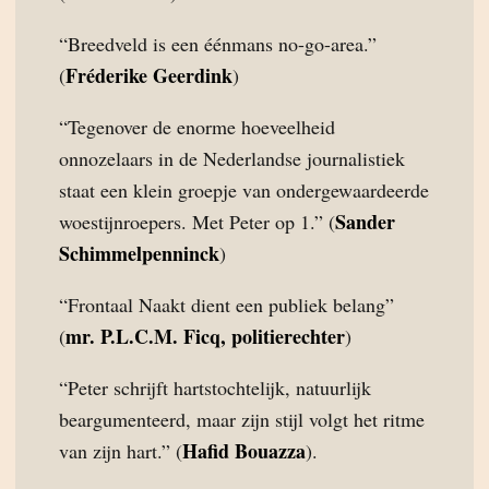
“Breedveld is een éénmans no-go-area.”
Fréderike Geerdink
(
)
“Tegenover de enorme hoeveelheid
onnozelaars in de Nederlandse journalistiek
staat een klein groepje van ondergewaardeerde
Sander
woestijnroepers. Met Peter op 1.” (
Schimmelpenninck
)
“Frontaal Naakt dient een publiek belang”
mr. P.L.C.M. Ficq, politierechter
(
)
“Peter schrijft hartstochtelijk, natuurlijk
beargumenteerd, maar zijn stijl volgt het ritme
Hafid Bouazza
van zijn hart.” (
).