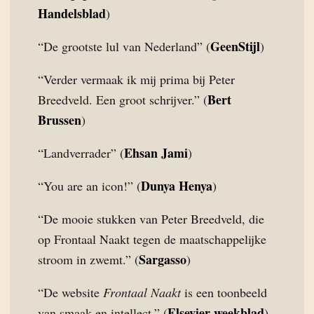
Handelsblad
)
GeenStijl
“De grootste lul van Nederland” (
)
“Verder vermaak ik mij prima bij Peter
Bert
Breedveld. Een groot schrijver.” (
Brussen
)
Ehsan Jami
“Landverrader” (
)
Dunya Henya
“You are an icon!” (
)
“De mooie stukken van Peter Breedveld, die
op Frontaal Naakt tegen de maatschappelijke
Sargasso
stroom in zwemt.” (
)
“De website
Frontaal Naakt
is een toonbeeld
Elsevier weekblad
van smaak en intellect.” (
)