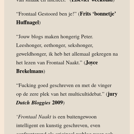
Frits ‘bonnetje’
“Frontaal Gestoord ben je!” (
Huffnagel
)
“Jouw blogs maken hongerig Peter.
Leeshonger, eethonger, sekshonger,
geweldhonger, ik heb het allemaal gekregen na
Joyce
het lezen van Frontaal Naakt.” (
Brekelmans
)
“Fucking goed geschreven en met de vinger
jury
op de zere plek van het multicultidebat.” (
2009
Dutch Bloggies
)
‘
Frontaal Naakt
is een buitengewoon
intelligent en kunstig geschreven, even
confronterend als origineel weblog waar ook