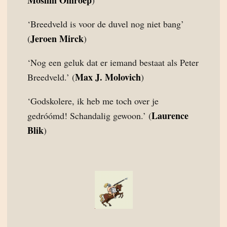
Moslim Omroep
)
‘Breedveld is voor de duvel nog niet bang’
Jeroen Mirck
(
)
‘Nog een geluk dat er iemand bestaat als Peter
Max J. Molovich
Breedveld.’ (
)
‘Godskolere, ik heb me toch over je
Laurence
gedróómd! Schandalig gewoon.’ (
Blik
)