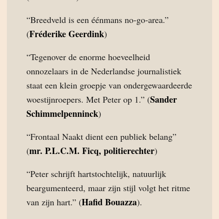
“Breedveld is een éénmans no-go-area.”
Fréderike Geerdink
(
)
“Tegenover de enorme hoeveelheid
onnozelaars in de Nederlandse journalistiek
staat een klein groepje van ondergewaardeerde
Sander
woestijnroepers. Met Peter op 1.” (
Schimmelpenninck
)
“Frontaal Naakt dient een publiek belang”
mr. P.L.C.M. Ficq, politierechter
(
)
“Peter schrijft hartstochtelijk, natuurlijk
beargumenteerd, maar zijn stijl volgt het ritme
Hafid Bouazza
van zijn hart.” (
).