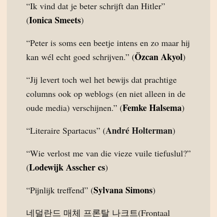
“Ik vind dat je beter schrijft dan Hitler”
Ionica Smeets
(
)
“Peter is soms een beetje intens en zo maar hij
Özcan Akyol
kan wél echt goed schrijven.” (
)
“Jij levert toch wel het bewijs dat prachtige
columns ook op weblogs (en niet alleen in de
Femke Halsema
oude media) verschijnen.” (
)
André Holterman
“Literaire Spartacus” (
)
“Wie verlost me van die vieze vuile tiefuslul?”
Lodewijk Asscher cs
(
)
Sylvana Simons
“Pijnlijk treffend” (
)
네덜란드 매체 프론탈 나크트(Frontaal