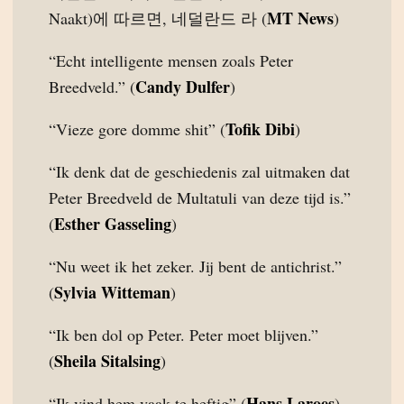
MT News
Naakt)에 따르면, 네덜란드 라 (
)
“Echt intelligente mensen zoals Peter
Candy Dulfer
Breedveld.” (
)
Tofik Dibi
“Vieze gore domme shit” (
)
“Ik denk dat de geschiedenis zal uitmaken dat
Peter Breedveld de Multatuli van deze tijd is.”
Esther Gasseling
(
)
“Nu weet ik het zeker. Jij bent de antichrist.”
Sylvia Witteman
(
)
“Ik ben dol op Peter. Peter moet blijven.”
Sheila Sitalsing
(
)
Hans Laroes
“Ik vind hem vaak te heftig” (
)