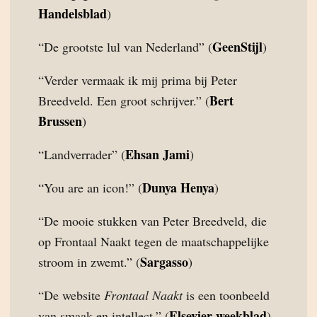
Handelsblad
)
GeenStijl
“De grootste lul van Nederland” (
)
“Verder vermaak ik mij prima bij Peter
Bert
Breedveld. Een groot schrijver.” (
Brussen
)
Ehsan Jami
“Landverrader” (
)
Dunya Henya
“You are an icon!” (
)
“De mooie stukken van Peter Breedveld, die
op Frontaal Naakt tegen de maatschappelijke
Sargasso
stroom in zwemt.” (
)
“De website
Frontaal Naakt
is een toonbeeld
Elsevier weekblad
van smaak en intellect.” (
)