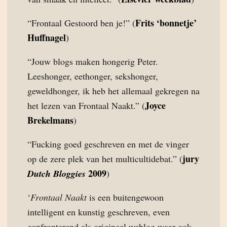
Frits ‘bonnetje’
“Frontaal Gestoord ben je!” (
Huffnagel
)
“Jouw blogs maken hongerig Peter.
Leeshonger, eethonger, sekshonger,
geweldhonger, ik heb het allemaal gekregen na
Joyce
het lezen van Frontaal Naakt.” (
Brekelmans
)
“Fucking goed geschreven en met de vinger
jury
op de zere plek van het multicultidebat.” (
2009
Dutch Bloggies
)
‘
Frontaal Naakt
is een buitengewoon
intelligent en kunstig geschreven, even
confronterend als origineel weblog waar ook