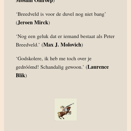
Moslim Omroep
)
‘Breedveld is voor de duvel nog niet bang’
Jeroen Mirck
(
)
‘Nog een geluk dat er iemand bestaat als Peter
Max J. Molovich
Breedveld.’ (
)
‘Godskolere, ik heb me toch over je
Laurence
gedróómd! Schandalig gewoon.’ (
Blik
)