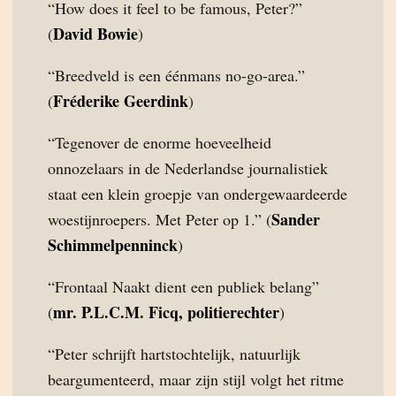
“How does it feel to be famous, Peter?”
David Bowie
(
)
“Breedveld is een éénmans no-go-area.”
Fréderike Geerdink
(
)
“Tegenover de enorme hoeveelheid
onnozelaars in de Nederlandse journalistiek
staat een klein groepje van ondergewaardeerde
Sander
woestijnroepers. Met Peter op 1.” (
Schimmelpenninck
)
“Frontaal Naakt dient een publiek belang”
mr. P.L.C.M. Ficq, politierechter
(
)
“Peter schrijft hartstochtelijk, natuurlijk
beargumenteerd, maar zijn stijl volgt het ritme