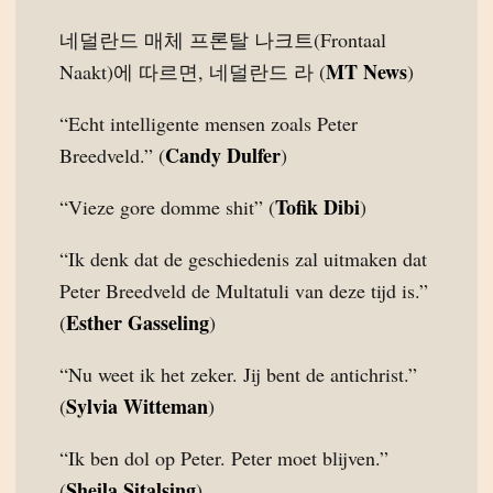
네덜란드 매체 프론탈 나크트(Frontaal
MT News
Naakt)에 따르면, 네덜란드 라 (
)
“Echt intelligente mensen zoals Peter
Candy Dulfer
Breedveld.” (
)
Tofik Dibi
“Vieze gore domme shit” (
)
“Ik denk dat de geschiedenis zal uitmaken dat
Peter Breedveld de Multatuli van deze tijd is.”
Esther Gasseling
(
)
“Nu weet ik het zeker. Jij bent de antichrist.”
Sylvia Witteman
(
)
“Ik ben dol op Peter. Peter moet blijven.”
Sheila Sitalsing
(
)