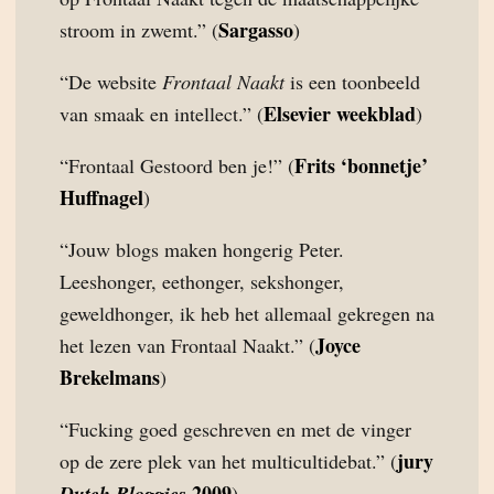
Sargasso
stroom in zwemt.” (
)
“De website
Frontaal Naakt
is een toonbeeld
Elsevier weekblad
van smaak en intellect.” (
)
Frits ‘bonnetje’
“Frontaal Gestoord ben je!” (
Huffnagel
)
“Jouw blogs maken hongerig Peter.
Leeshonger, eethonger, sekshonger,
geweldhonger, ik heb het allemaal gekregen na
Joyce
het lezen van Frontaal Naakt.” (
Brekelmans
)
“Fucking goed geschreven en met de vinger
jury
op de zere plek van het multicultidebat.” (
2009
Dutch Bloggies
)