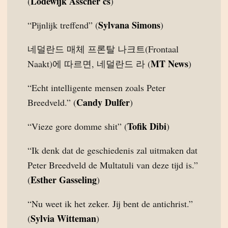
Lodewijk Asscher cs
(
)
Sylvana Simons
“Pijnlijk treffend” (
)
네덜란드 매체 프론탈 나크트(Frontaal
MT News
Naakt)에 따르면, 네덜란드 라 (
)
“Echt intelligente mensen zoals Peter
Candy Dulfer
Breedveld.” (
)
Tofik Dibi
“Vieze gore domme shit” (
)
“Ik denk dat de geschiedenis zal uitmaken dat
Peter Breedveld de Multatuli van deze tijd is.”
Esther Gasseling
(
)
“Nu weet ik het zeker. Jij bent de antichrist.”
Sylvia Witteman
(
)