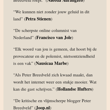
Naeeda Aurangzeb
Breedveld roept.” (
)
“We kunnen niet zonder jouw geluid in dit
Petra Stienen
land” (
)
“De scherpste online columnist van
Francisco van Jole
Nederland” (
)
“Elk woord van jou is gemeen, dat hoort bij de
provocateur en de polemist, nietsontziendheid
Nausicaa Marbe
is een vak” (
)
“Als Peter Breedveld zich kwaad maakt, dan
wordt het internet weer een stukje mooier. Wat
Hollandse Hufters
kan die gast schrijven.” (
)
“De kritische en vlijmscherpe blogger Peter
Joop.nl
Breedveld” (
)