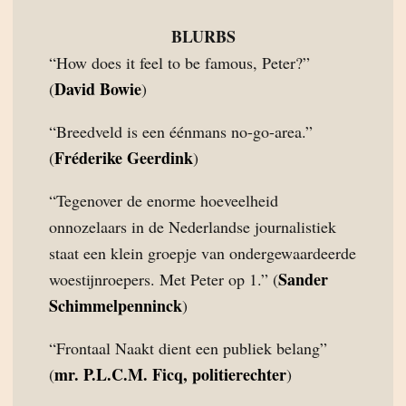
BLURBS
“How does it feel to be famous, Peter?”
David Bowie
(
)
“Breedveld is een éénmans no-go-area.”
Fréderike Geerdink
(
)
“Tegenover de enorme hoeveelheid
onnozelaars in de Nederlandse journalistiek
staat een klein groepje van ondergewaardeerde
Sander
woestijnroepers. Met Peter op 1.” (
Schimmelpenninck
)
“Frontaal Naakt dient een publiek belang”
mr. P.L.C.M. Ficq, politierechter
(
)