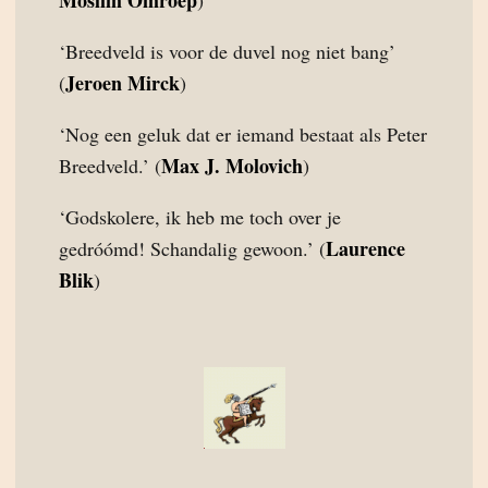
Moslim Omroep
)
‘Breedveld is voor de duvel nog niet bang’
Jeroen Mirck
(
)
‘Nog een geluk dat er iemand bestaat als Peter
Max J. Molovich
Breedveld.’ (
)
‘Godskolere, ik heb me toch over je
Laurence
gedróómd! Schandalig gewoon.’ (
Blik
)