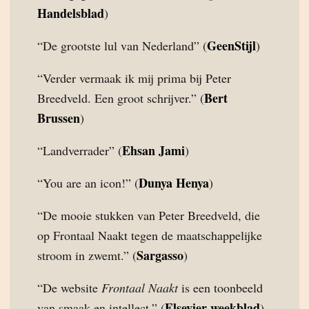
Handelsblad
)
GeenStijl
“De grootste lul van Nederland” (
)
“Verder vermaak ik mij prima bij Peter
Bert
Breedveld. Een groot schrijver.” (
Brussen
)
Ehsan Jami
“Landverrader” (
)
Dunya Henya
“You are an icon!” (
)
“De mooie stukken van Peter Breedveld, die
op Frontaal Naakt tegen de maatschappelijke
Sargasso
stroom in zwemt.” (
)
“De website
Frontaal Naakt
is een toonbeeld
Elsevier weekblad
van smaak en intellect.” (
)