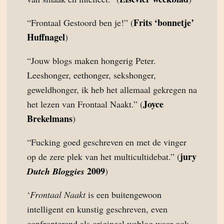
Frits ‘bonnetje’
“Frontaal Gestoord ben je!” (
Huffnagel
)
“Jouw blogs maken hongerig Peter.
Leeshonger, eethonger, sekshonger,
geweldhonger, ik heb het allemaal gekregen na
Joyce
het lezen van Frontaal Naakt.” (
Brekelmans
)
“Fucking goed geschreven en met de vinger
jury
op de zere plek van het multicultidebat.” (
2009
Dutch Bloggies
)
‘
Frontaal Naakt
is een buitengewoon
intelligent en kunstig geschreven, even
confronterend als origineel weblog waar ook