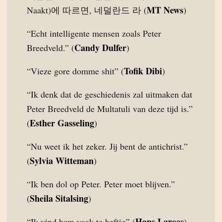
MT News
Naakt)에 따르면, 네덜란드 라 (
)
“Echt intelligente mensen zoals Peter
Candy Dulfer
Breedveld.” (
)
Tofik Dibi
“Vieze gore domme shit” (
)
“Ik denk dat de geschiedenis zal uitmaken dat
Peter Breedveld de Multatuli van deze tijd is.”
Esther Gasseling
(
)
“Nu weet ik het zeker. Jij bent de antichrist.”
Sylvia Witteman
(
)
“Ik ben dol op Peter. Peter moet blijven.”
Sheila Sitalsing
(
)
Hans Laroes
“Ik vind hem vaak te heftig” (
)