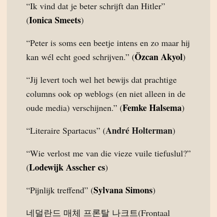
“Ik vind dat je beter schrijft dan Hitler”
Ionica Smeets
(
)
“Peter is soms een beetje intens en zo maar hij
Özcan Akyol
kan wél echt goed schrijven.” (
)
“Jij levert toch wel het bewijs dat prachtige
columns ook op weblogs (en niet alleen in de
Femke Halsema
oude media) verschijnen.” (
)
André Holterman
“Literaire Spartacus” (
)
“Wie verlost me van die vieze vuile tiefuslul?”
Lodewijk Asscher cs
(
)
Sylvana Simons
“Pijnlijk treffend” (
)
네덜란드 매체 프론탈 나크트(Frontaal