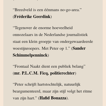
“Breedveld is een éénmans no-go-area.”
Fréderike Geerdink
(
)
“Tegenover de enorme hoeveelheid
onnozelaars in de Nederlandse journalistiek
staat een klein groepje van ondergewaardeerde
Sander
woestijnroepers. Met Peter op 1.” (
Schimmelpenninck
)
“Frontaal Naakt dient een publiek belang”
mr. P.L.C.M. Ficq, politierechter
(
)
“Peter schrijft hartstochtelijk, natuurlijk
beargumenteerd, maar zijn stijl volgt het ritme
Hafid Bouazza
van zijn hart.” (
).