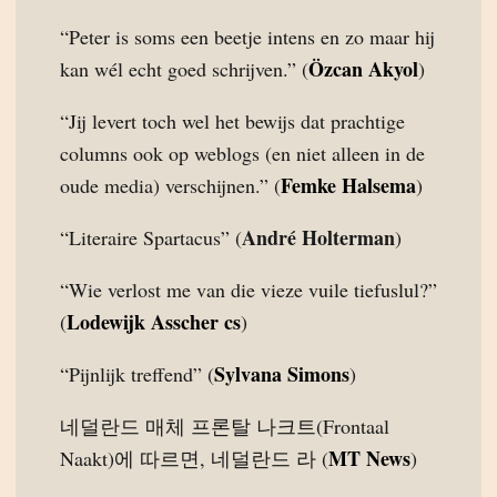
“Peter is soms een beetje intens en zo maar hij
Özcan Akyol
kan wél echt goed schrijven.” (
)
“Jij levert toch wel het bewijs dat prachtige
columns ook op weblogs (en niet alleen in de
Femke Halsema
oude media) verschijnen.” (
)
André Holterman
“Literaire Spartacus” (
)
“Wie verlost me van die vieze vuile tiefuslul?”
Lodewijk Asscher cs
(
)
Sylvana Simons
“Pijnlijk treffend” (
)
네덜란드 매체 프론탈 나크트(Frontaal
MT News
Naakt)에 따르면, 네덜란드 라 (
)