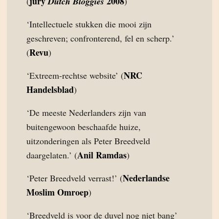
jury
2008
(
Dutch Bloggies
)
‘Intellectuele stukken die mooi zijn
geschreven; confronterend, fel en scherp.’
Revu
(
)
NRC
‘Extreem-rechtse website’ (
Handelsblad
)
‘De meeste Nederlanders zijn van
buitengewoon beschaafde huize,
uitzonderingen als Peter Breedveld
Anil Ramdas
daargelaten.’ (
)
Nederlandse
‘Peter Breedveld verrast!’ (
Moslim Omroep
)
‘Breedveld is voor de duvel nog niet bang’