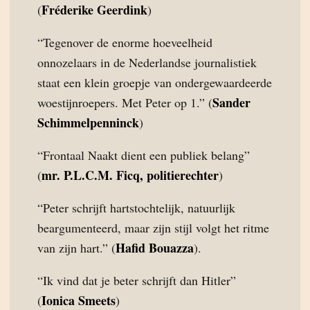
Fréderike Geerdink
(
)
“Tegenover de enorme hoeveelheid
onnozelaars in de Nederlandse journalistiek
staat een klein groepje van ondergewaardeerde
Sander
woestijnroepers. Met Peter op 1.” (
Schimmelpenninck
)
“Frontaal Naakt dient een publiek belang”
mr. P.L.C.M. Ficq, politierechter
(
)
“Peter schrijft hartstochtelijk, natuurlijk
beargumenteerd, maar zijn stijl volgt het ritme
Hafid Bouazza
van zijn hart.” (
).
“Ik vind dat je beter schrijft dan Hitler”
Ionica Smeets
(
)