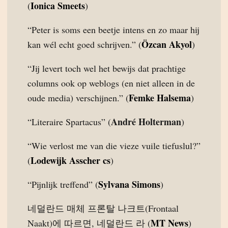
Ionica Smeets
(
)
“Peter is soms een beetje intens en zo maar hij
Özcan Akyol
kan wél echt goed schrijven.” (
)
“Jij levert toch wel het bewijs dat prachtige
columns ook op weblogs (en niet alleen in de
Femke Halsema
oude media) verschijnen.” (
)
André Holterman
“Literaire Spartacus” (
)
“Wie verlost me van die vieze vuile tiefuslul?”
Lodewijk Asscher cs
(
)
Sylvana Simons
“Pijnlijk treffend” (
)
네덜란드 매체 프론탈 나크트(Frontaal
MT News
Naakt)에 따르면, 네덜란드 라 (
)