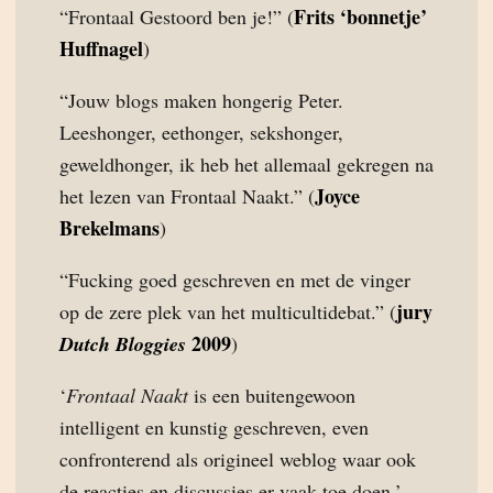
Frits ‘bonnetje’
“Frontaal Gestoord ben je!” (
Huffnagel
)
“Jouw blogs maken hongerig Peter.
Leeshonger, eethonger, sekshonger,
geweldhonger, ik heb het allemaal gekregen na
Joyce
het lezen van Frontaal Naakt.” (
Brekelmans
)
“Fucking goed geschreven en met de vinger
jury
op de zere plek van het multicultidebat.” (
2009
Dutch Bloggies
)
‘
Frontaal Naakt
is een buitengewoon
intelligent en kunstig geschreven, even
confronterend als origineel weblog waar ook
de reacties en discussies er vaak toe doen.’