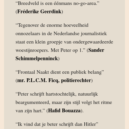
“Breedveld is een éénmans no-go-area.”
Fréderike Geerdink
(
)
“Tegenover de enorme hoeveelheid
onnozelaars in de Nederlandse journalistiek
staat een klein groepje van ondergewaardeerde
Sander
woestijnroepers. Met Peter op 1.” (
Schimmelpenninck
)
“Frontaal Naakt dient een publiek belang”
mr. P.L.C.M. Ficq, politierechter
(
)
“Peter schrijft hartstochtelijk, natuurlijk
beargumenteerd, maar zijn stijl volgt het ritme
Hafid Bouazza
van zijn hart.” (
).
“Ik vind dat je beter schrijft dan Hitler”