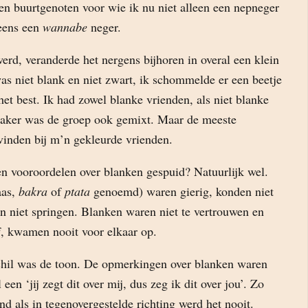
en buurtgenoten voor wie ik nu niet alleen een nepneger
eens een
wannabe
neger.
rd, veranderde het nergens bijhoren in overal een klein
was niet blank en niet zwart, ik schommelde er een beetje
het best. Ik had zowel blanke vrienden, als niet blanke
vaker was de groep ook gemixt. Maar de meeste
 vinden bij m’n gekleurde vrienden.
n vooroordelen over blanken gespuid? Natuurlijk wel.
aas,
bakra
of
ptata
genoemd) waren gierig, konden niet
n niet springen. Blanken waren niet te vertrouwen en
f, kwamen nooit voor elkaar op.
chil was de toon. De opmerkingen over blanken waren
een ‘jij zegt dit over mij, dus zeg ik dit over jou’. Zo
d als in tegenovergestelde richting werd het nooit.