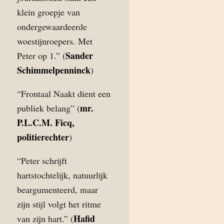
klein groepje van
ondergewaardeerde
woestijnroepers. Met
Sander
Peter op 1.” (
Schimmelpenninck
)
“Frontaal Naakt dient een
mr.
publiek belang” (
P.L.C.M. Ficq,
politierechter
)
“Peter schrijft
hartstochtelijk, natuurlijk
beargumenteerd, maar
zijn stijl volgt het ritme
Hafid
van zijn hart.” (