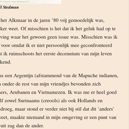
ël Stedman
 het Alkmaar in de jaren ’80 vrij gemoedelijk was,
eker weet. Of misschien is het dat ik het geluk had op te
ving waar het gewoon geen issue was. Misschien was ik
 voor omdat ik er niet persoonlijk mee geconfronteerd
at ik ruimschoots het eerste decennium van mijn leven
ekend.
as een Argentijn (afstammend van de Mapuche indianen,
n onder de rest van mijn vriendjes bevonden zich
ers, Arubanen en Vietnamezen. Ik was me er heel goed
elf zowel Surinaams (creools) als ook Hollands en
roeg, maar stond er verder niet bij stil dat dit ‘anders’
weet, maakte niemand in mijn omgeving er een punt van
 uit zag dan de ander.