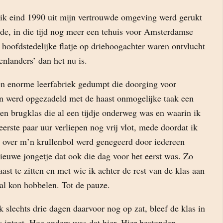
 ik eind 1990 uit mijn vertrouwde omgeving werd gerukt
de, in die tijd nog meer een tehuis voor Amsterdamse
 hoofdstedelijke flatje op driehoogachter waren ontvlucht
enlanders’ dan het nu is.
n enorme leerfabriek gedumpt die doorging voor
n werd opgezadeld met de haast onmogelijke taak een
een brugklas die al een tijdje onderweg was en waarin ik
rste paar uur verliepen nog vrij vlot, mede doordat ik
over m’n krullenbol werd genegeerd door iedereen
ieuwe jongetje dat ook die dag voor het eerst was. Zo
st te zitten en met wie ik achter de rest van de klas aan
al kon hobbelen. Tot de pauze.
 slechts drie dagen daarvoor nog op zat, bleef de klas in
 intact. Hoe anders was dat hier. Hier bestonden