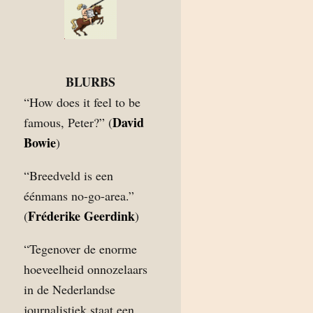
BLURBS
“How does it feel to be
David
famous, Peter?” (
Bowie
)
“Breedveld is een
éénmans no-go-area.”
Fréderike Geerdink
(
)
“Tegenover de enorme
hoeveelheid onnozelaars
in de Nederlandse
journalistiek staat een