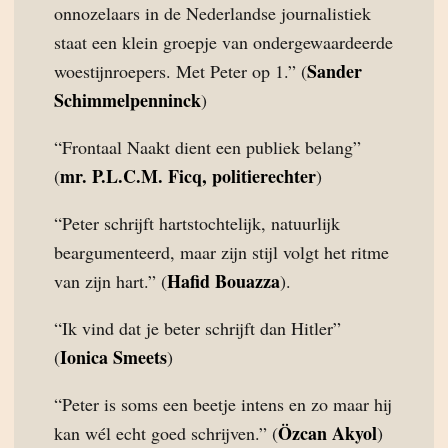
onnozelaars in de Nederlandse journalistiek
staat een klein groepje van ondergewaardeerde
Sander
woestijnroepers. Met Peter op 1.” (
Schimmelpenninck
)
“Frontaal Naakt dient een publiek belang”
mr. P.L.C.M. Ficq, politierechter
(
)
“Peter schrijft hartstochtelijk, natuurlijk
beargumenteerd, maar zijn stijl volgt het ritme
Hafid Bouazza
van zijn hart.” (
).
“Ik vind dat je beter schrijft dan Hitler”
Ionica Smeets
(
)
“Peter is soms een beetje intens en zo maar hij
Özcan Akyol
kan wél echt goed schrijven.” (
)