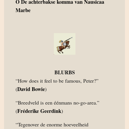
O
De achterbakse komma van Nausicaa
Marbe
BLURBS
“How does it feel to be famous, Peter?”
David Bowie
(
)
“Breedveld is een éénmans no-go-area.”
Fréderike Geerdink
(
)
“Tegenover de enorme hoeveelheid