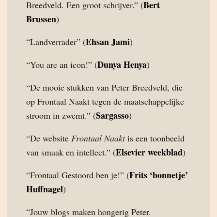
Bert
Breedveld. Een groot schrijver.” (
Brussen
)
Ehsan Jami
“Landverrader” (
)
Dunya Henya
“You are an icon!” (
)
“De mooie stukken van Peter Breedveld, die
op Frontaal Naakt tegen de maatschappelijke
Sargasso
stroom in zwemt.” (
)
“De website
Frontaal Naakt
is een toonbeeld
Elsevier weekblad
van smaak en intellect.” (
)
Frits ‘bonnetje’
“Frontaal Gestoord ben je!” (
Huffnagel
)
“Jouw blogs maken hongerig Peter.