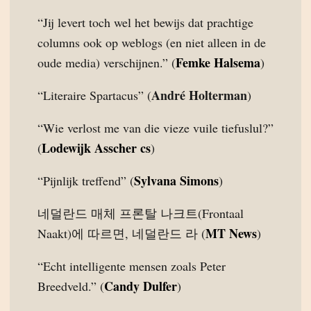
“Jij levert toch wel het bewijs dat prachtige
columns ook op weblogs (en niet alleen in de
Femke Halsema
oude media) verschijnen.” (
)
André Holterman
“Literaire Spartacus” (
)
“Wie verlost me van die vieze vuile tiefuslul?”
Lodewijk Asscher cs
(
)
Sylvana Simons
“Pijnlijk treffend” (
)
네덜란드 매체 프론탈 나크트(Frontaal
MT News
Naakt)에 따르면, 네덜란드 라 (
)
“Echt intelligente mensen zoals Peter
Candy Dulfer
Breedveld.” (
)