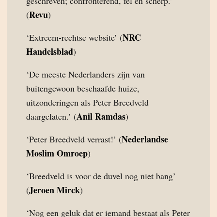
geschreven; confronterend, fel en scherp.’
Revu
(
)
NRC
‘Extreem-rechtse website’ (
Handelsblad
)
‘De meeste Nederlanders zijn van
buitengewoon beschaafde huize,
uitzonderingen als Peter Breedveld
Anil Ramdas
daargelaten.’ (
)
Nederlandse
‘Peter Breedveld verrast!’ (
Moslim Omroep
)
‘Breedveld is voor de duvel nog niet bang’
Jeroen Mirck
(
)
‘Nog een geluk dat er iemand bestaat als Peter