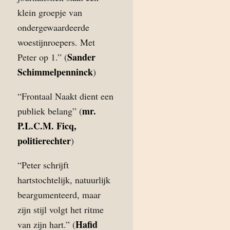
klein groepje van
ondergewaardeerde
woestijnroepers. Met
Sander
Peter op 1.” (
Schimmelpenninck
)
“Frontaal Naakt dient een
mr.
publiek belang” (
P.L.C.M. Ficq,
politierechter
)
“Peter schrijft
hartstochtelijk, natuurlijk
beargumenteerd, maar
zijn stijl volgt het ritme
Hafid
van zijn hart.” (