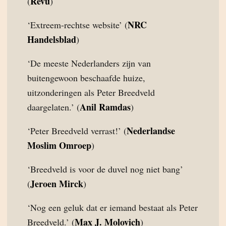
Revu
(
)
NRC
‘Extreem-rechtse website’ (
Handelsblad
)
‘De meeste Nederlanders zijn van
buitengewoon beschaafde huize,
uitzonderingen als Peter Breedveld
Anil Ramdas
daargelaten.’ (
)
Nederlandse
‘Peter Breedveld verrast!’ (
Moslim Omroep
)
‘Breedveld is voor de duvel nog niet bang’
Jeroen Mirck
(
)
‘Nog een geluk dat er iemand bestaat als Peter
Max J. Molovich
Breedveld.’ (
)