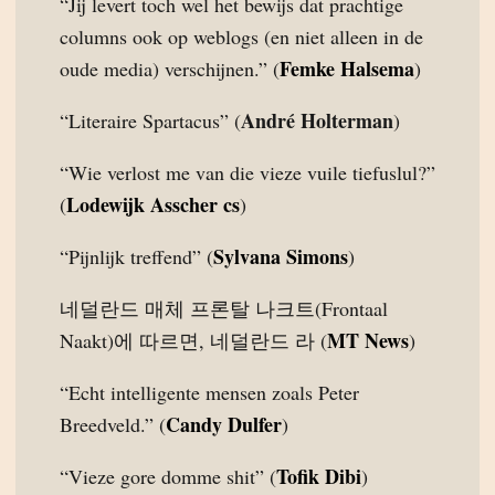
“Jij levert toch wel het bewijs dat prachtige
columns ook op weblogs (en niet alleen in de
Femke Halsema
oude media) verschijnen.” (
)
André Holterman
“Literaire Spartacus” (
)
“Wie verlost me van die vieze vuile tiefuslul?”
Lodewijk Asscher cs
(
)
Sylvana Simons
“Pijnlijk treffend” (
)
네덜란드 매체 프론탈 나크트(Frontaal
MT News
Naakt)에 따르면, 네덜란드 라 (
)
“Echt intelligente mensen zoals Peter
Candy Dulfer
Breedveld.” (
)
Tofik Dibi
“Vieze gore domme shit” (
)