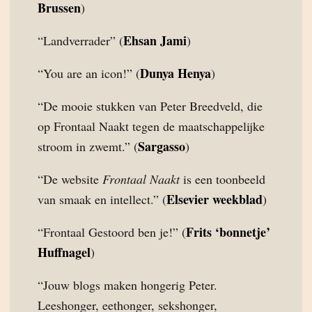
Brussen
)
Ehsan Jami
“Landverrader” (
)
Dunya Henya
“You are an icon!” (
)
“De mooie stukken van Peter Breedveld, die
op Frontaal Naakt tegen de maatschappelijke
Sargasso
stroom in zwemt.” (
)
“De website
Frontaal Naakt
is een toonbeeld
Elsevier weekblad
van smaak en intellect.” (
)
Frits ‘bonnetje’
“Frontaal Gestoord ben je!” (
Huffnagel
)
“Jouw blogs maken hongerig Peter.
Leeshonger, eethonger, sekshonger,