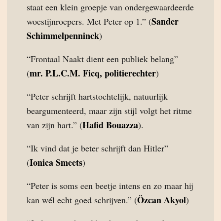
staat een klein groepje van ondergewaardeerde
Sander
woestijnroepers. Met Peter op 1.” (
Schimmelpenninck
)
“Frontaal Naakt dient een publiek belang”
mr. P.L.C.M. Ficq, politierechter
(
)
“Peter schrijft hartstochtelijk, natuurlijk
beargumenteerd, maar zijn stijl volgt het ritme
Hafid Bouazza
van zijn hart.” (
).
“Ik vind dat je beter schrijft dan Hitler”
Ionica Smeets
(
)
“Peter is soms een beetje intens en zo maar hij
Özcan Akyol
kan wél echt goed schrijven.” (
)