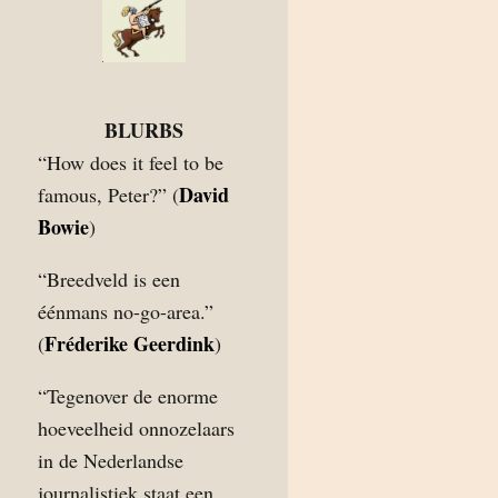
BLURBS
“How does it feel to be
David
famous, Peter?” (
Bowie
)
“Breedveld is een
éénmans no-go-area.”
Fréderike Geerdink
(
)
“Tegenover de enorme
hoeveelheid onnozelaars
in de Nederlandse
journalistiek staat een