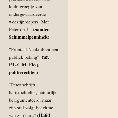
klein groepje van
ondergewaardeerde
woestijnroepers. Met
Sander
Peter op 1.” (
Schimmelpenninck
)
“Frontaal Naakt dient een
mr.
publiek belang” (
P.L.C.M. Ficq,
politierechter
)
“Peter schrijft
hartstochtelijk, natuurlijk
beargumenteerd, maar
zijn stijl volgt het ritme
Hafid
van zijn hart.” (