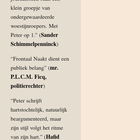
klein groepje van
ondergewaardeerde
woestijnroepers. Met
Sander
Peter op 1.” (
Schimmelpenninck
)
“Frontaal Naakt dient een
mr.
publiek belang” (
P.L.C.M. Ficq,
politierechter
)
“Peter schrijft
hartstochtelijk, natuurlijk
beargumenteerd, maar
zijn stijl volgt het ritme
Hafid
van zijn hart.” (