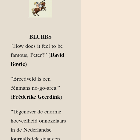
BLURBS
“How does it feel to be
David
famous, Peter?” (
Bowie
)
“Breedveld is een
éénmans no-go-area.”
Fréderike Geerdink
(
)
“Tegenover de enorme
hoeveelheid onnozelaars
in de Nederlandse
journalistiek staat een