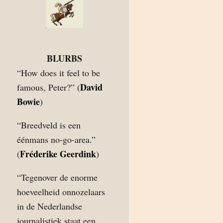
BLURBS
“How does it feel to be
David
famous, Peter?” (
Bowie
)
“Breedveld is een
éénmans no-go-area.”
Fréderike Geerdink
(
)
“Tegenover de enorme
hoeveelheid onnozelaars
in de Nederlandse
journalistiek staat een