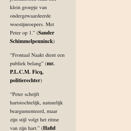
klein groepje van
ondergewaardeerde
woestijnroepers. Met
Sander
Peter op 1.” (
Schimmelpenninck
)
“Frontaal Naakt dient een
mr.
publiek belang” (
P.L.C.M. Ficq,
politierechter
)
“Peter schrijft
hartstochtelijk, natuurlijk
beargumenteerd, maar
zijn stijl volgt het ritme
Hafid
van zijn hart.” (