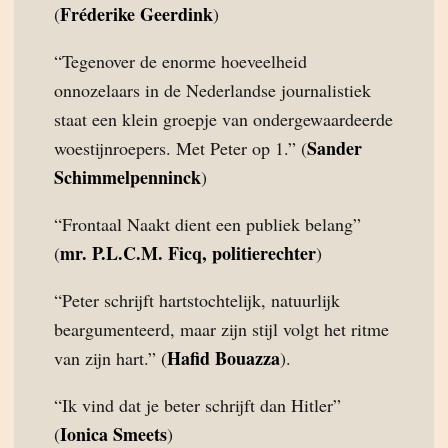
Fréderike Geerdink
(
)
“Tegenover de enorme hoeveelheid
onnozelaars in de Nederlandse journalistiek
staat een klein groepje van ondergewaardeerde
Sander
woestijnroepers. Met Peter op 1.” (
Schimmelpenninck
)
“Frontaal Naakt dient een publiek belang”
mr. P.L.C.M. Ficq, politierechter
(
)
“Peter schrijft hartstochtelijk, natuurlijk
beargumenteerd, maar zijn stijl volgt het ritme
Hafid Bouazza
van zijn hart.” (
).
“Ik vind dat je beter schrijft dan Hitler”
Ionica Smeets
(
)