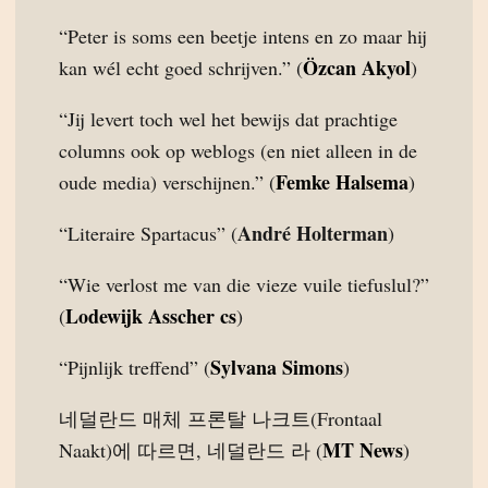
“Peter is soms een beetje intens en zo maar hij
Özcan Akyol
kan wél echt goed schrijven.” (
)
“Jij levert toch wel het bewijs dat prachtige
columns ook op weblogs (en niet alleen in de
Femke Halsema
oude media) verschijnen.” (
)
André Holterman
“Literaire Spartacus” (
)
“Wie verlost me van die vieze vuile tiefuslul?”
Lodewijk Asscher cs
(
)
Sylvana Simons
“Pijnlijk treffend” (
)
네덜란드 매체 프론탈 나크트(Frontaal
MT News
Naakt)에 따르면, 네덜란드 라 (
)