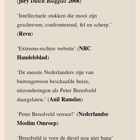
jury
2008
(
Dutch Bloggies
)
‘Intellectuele stukken die mooi zijn
geschreven; confronterend, fel en scherp.’
Revu
(
)
NRC
‘Extreem-rechtse website’ (
Handelsblad
)
‘De meeste Nederlanders zijn van
buitengewoon beschaafde huize,
uitzonderingen als Peter Breedveld
Anil Ramdas
daargelaten.’ (
)
Nederlandse
‘Peter Breedveld verrast!’ (
Moslim Omroep
)
‘Breedveld is voor de duvel nog niet bang’