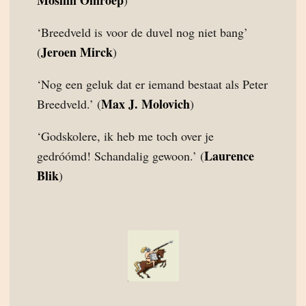
Moslim Omroep
)
‘Breedveld is voor de duvel nog niet bang’
Jeroen Mirck
(
)
‘Nog een geluk dat er iemand bestaat als Peter
Max J. Molovich
Breedveld.’ (
)
‘Godskolere, ik heb me toch over je
Laurence
gedróómd! Schandalig gewoon.’ (
Blik
)