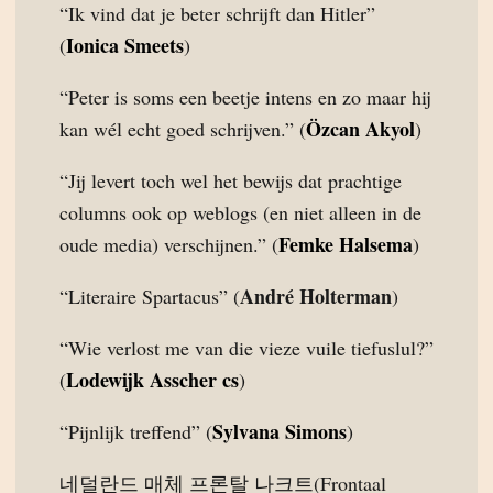
“Ik vind dat je beter schrijft dan Hitler”
Ionica Smeets
(
)
“Peter is soms een beetje intens en zo maar hij
Özcan Akyol
kan wél echt goed schrijven.” (
)
“Jij levert toch wel het bewijs dat prachtige
columns ook op weblogs (en niet alleen in de
Femke Halsema
oude media) verschijnen.” (
)
André Holterman
“Literaire Spartacus” (
)
“Wie verlost me van die vieze vuile tiefuslul?”
Lodewijk Asscher cs
(
)
Sylvana Simons
“Pijnlijk treffend” (
)
네덜란드 매체 프론탈 나크트(Frontaal