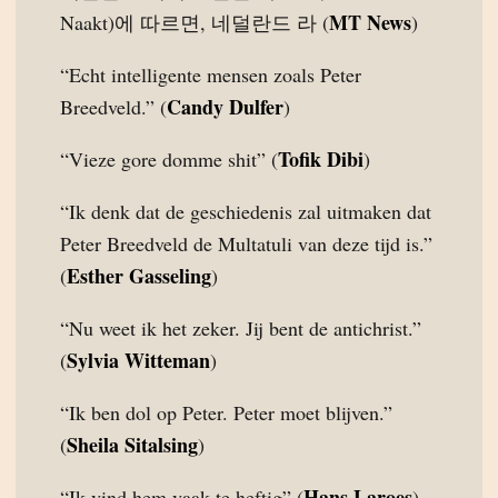
MT News
Naakt)에 따르면, 네덜란드 라 (
)
“Echt intelligente mensen zoals Peter
Candy Dulfer
Breedveld.” (
)
Tofik Dibi
“Vieze gore domme shit” (
)
“Ik denk dat de geschiedenis zal uitmaken dat
Peter Breedveld de Multatuli van deze tijd is.”
Esther Gasseling
(
)
“Nu weet ik het zeker. Jij bent de antichrist.”
Sylvia Witteman
(
)
“Ik ben dol op Peter. Peter moet blijven.”
Sheila Sitalsing
(
)
Hans Laroes
“Ik vind hem vaak te heftig” (
)