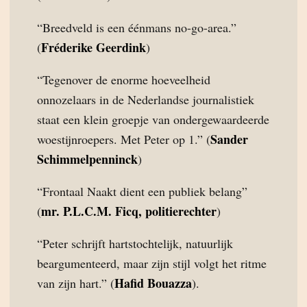
“Breedveld is een éénmans no-go-area.”
Fréderike Geerdink
(
)
“Tegenover de enorme hoeveelheid
onnozelaars in de Nederlandse journalistiek
staat een klein groepje van ondergewaardeerde
Sander
woestijnroepers. Met Peter op 1.” (
Schimmelpenninck
)
“Frontaal Naakt dient een publiek belang”
mr. P.L.C.M. Ficq, politierechter
(
)
“Peter schrijft hartstochtelijk, natuurlijk
beargumenteerd, maar zijn stijl volgt het ritme
Hafid Bouazza
van zijn hart.” (
).