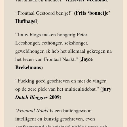
Frits ‘bonnetje’
“Frontaal Gestoord ben je!” (
Huffnagel
)
“Jouw blogs maken hongerig Peter.
Leeshonger, eethonger, sekshonger,
geweldhonger, ik heb het allemaal gekregen na
Joyce
het lezen van Frontaal Naakt.” (
Brekelmans
)
“Fucking goed geschreven en met de vinger
jury
op de zere plek van het multicultidebat.” (
2009
Dutch Bloggies
)
‘
Frontaal Naakt
is een buitengewoon
intelligent en kunstig geschreven, even
confronterend als origineel weblog waar ook