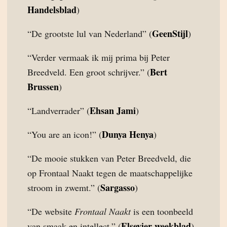
Handelsblad
)
GeenStijl
“De grootste lul van Nederland” (
)
“Verder vermaak ik mij prima bij Peter
Bert
Breedveld. Een groot schrijver.” (
Brussen
)
Ehsan Jami
“Landverrader” (
)
Dunya Henya
“You are an icon!” (
)
“De mooie stukken van Peter Breedveld, die
op Frontaal Naakt tegen de maatschappelijke
Sargasso
stroom in zwemt.” (
)
“De website
Frontaal Naakt
is een toonbeeld
Elsevier weekblad
van smaak en intellect.” (
)