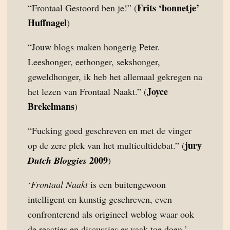
Frits ‘bonnetje’
“Frontaal Gestoord ben je!” (
Huffnagel
)
“Jouw blogs maken hongerig Peter.
Leeshonger, eethonger, sekshonger,
geweldhonger, ik heb het allemaal gekregen na
Joyce
het lezen van Frontaal Naakt.” (
Brekelmans
)
“Fucking goed geschreven en met de vinger
jury
op de zere plek van het multicultidebat.” (
2009
Dutch Bloggies
)
‘
Frontaal Naakt
is een buitengewoon
intelligent en kunstig geschreven, even
confronterend als origineel weblog waar ook
de reacties en discussies er vaak toe doen.’