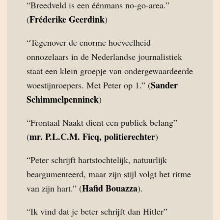
“Breedveld is een éénmans no-go-area.”
Fréderike Geerdink
(
)
“Tegenover de enorme hoeveelheid
onnozelaars in de Nederlandse journalistiek
staat een klein groepje van ondergewaardeerde
Sander
woestijnroepers. Met Peter op 1.” (
Schimmelpenninck
)
“Frontaal Naakt dient een publiek belang”
mr. P.L.C.M. Ficq, politierechter
(
)
“Peter schrijft hartstochtelijk, natuurlijk
beargumenteerd, maar zijn stijl volgt het ritme
Hafid Bouazza
van zijn hart.” (
).
“Ik vind dat je beter schrijft dan Hitler”