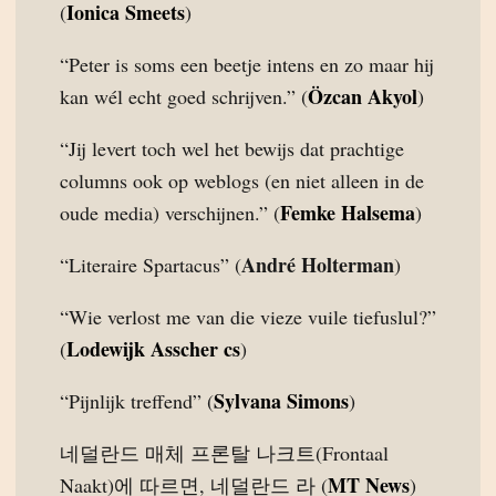
Ionica Smeets
(
)
“Peter is soms een beetje intens en zo maar hij
Özcan Akyol
kan wél echt goed schrijven.” (
)
“Jij levert toch wel het bewijs dat prachtige
columns ook op weblogs (en niet alleen in de
Femke Halsema
oude media) verschijnen.” (
)
André Holterman
“Literaire Spartacus” (
)
“Wie verlost me van die vieze vuile tiefuslul?”
Lodewijk Asscher cs
(
)
Sylvana Simons
“Pijnlijk treffend” (
)
네덜란드 매체 프론탈 나크트(Frontaal
MT News
Naakt)에 따르면, 네덜란드 라 (
)