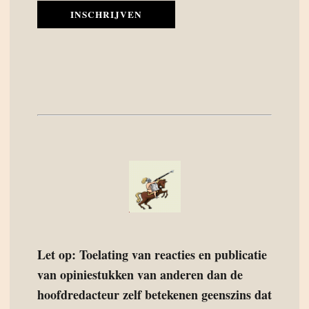
INSCHRIJVEN
Let op: Toelating van reacties en publicatie
van opiniestukken van anderen dan de
hoofdredacteur zelf betekenen geenszins dat