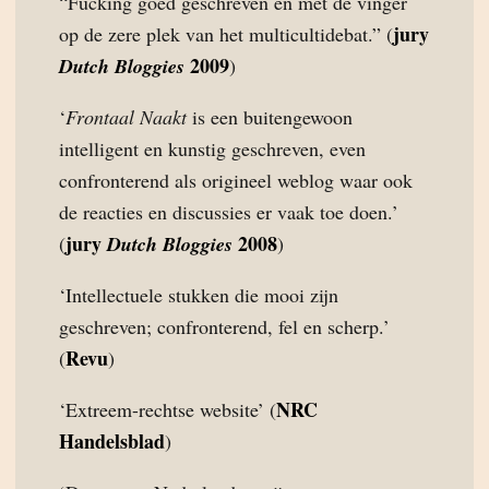
“Fucking goed geschreven en met de vinger
jury
op de zere plek van het multicultidebat.” (
2009
Dutch Bloggies
)
‘
Frontaal Naakt
is een buitengewoon
intelligent en kunstig geschreven, even
confronterend als origineel weblog waar ook
de reacties en discussies er vaak toe doen.’
jury
2008
(
Dutch Bloggies
)
‘Intellectuele stukken die mooi zijn
geschreven; confronterend, fel en scherp.’
Revu
(
)
NRC
‘Extreem-rechtse website’ (
Handelsblad
)