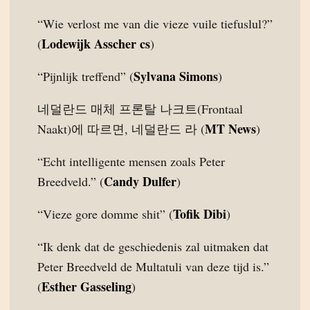
“Wie verlost me van die vieze vuile tiefuslul?”
Lodewijk Asscher cs
(
)
Sylvana Simons
“Pijnlijk treffend” (
)
네덜란드 매체 프론탈 나크트(Frontaal
MT News
Naakt)에 따르면, 네덜란드 라 (
)
“Echt intelligente mensen zoals Peter
Candy Dulfer
Breedveld.” (
)
Tofik Dibi
“Vieze gore domme shit” (
)
“Ik denk dat de geschiedenis zal uitmaken dat
Peter Breedveld de Multatuli van deze tijd is.”
Esther Gasseling
(
)