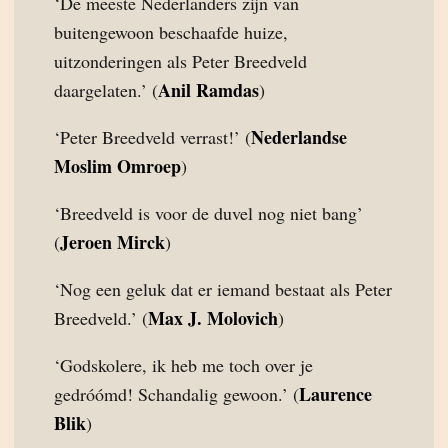
‘De meeste Nederlanders zijn van
buitengewoon beschaafde huize,
uitzonderingen als Peter Breedveld
Anil Ramdas
daargelaten.’ (
)
Nederlandse
‘Peter Breedveld verrast!’ (
Moslim Omroep
)
‘Breedveld is voor de duvel nog niet bang’
Jeroen Mirck
(
)
‘Nog een geluk dat er iemand bestaat als Peter
Max J. Molovich
Breedveld.’ (
)
‘Godskolere, ik heb me toch over je
Laurence
gedróómd! Schandalig gewoon.’ (
Blik
)