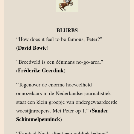
BLURBS
“How does it feel to be famous, Peter?”
David Bowie
(
)
“Breedveld is een éénmans no-go-area.”
Fréderike Geerdink
(
)
“Tegenover de enorme hoeveelheid
onnozelaars in de Nederlandse journalistiek
staat een klein groepje van ondergewaardeerde
Sander
woestijnroepers. Met Peter op 1.” (
Schimmelpenninck
)
“Frontaal Naakt dient een publiek belang”