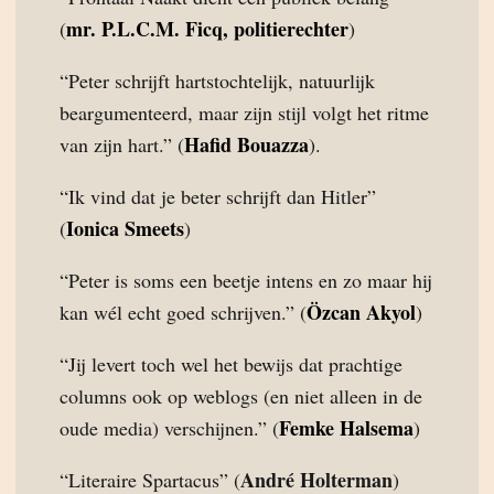
mr. P.L.C.M. Ficq, politierechter
(
)
“Peter schrijft hartstochtelijk, natuurlijk
beargumenteerd, maar zijn stijl volgt het ritme
Hafid Bouazza
van zijn hart.” (
).
“Ik vind dat je beter schrijft dan Hitler”
Ionica Smeets
(
)
“Peter is soms een beetje intens en zo maar hij
Özcan Akyol
kan wél echt goed schrijven.” (
)
“Jij levert toch wel het bewijs dat prachtige
columns ook op weblogs (en niet alleen in de
Femke Halsema
oude media) verschijnen.” (
)
André Holterman
“Literaire Spartacus” (
)