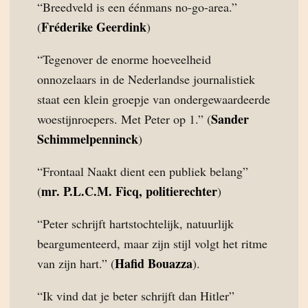
“Breedveld is een éénmans no-go-area.”
Fréderike Geerdink
(
)
“Tegenover de enorme hoeveelheid
onnozelaars in de Nederlandse journalistiek
staat een klein groepje van ondergewaardeerde
Sander
woestijnroepers. Met Peter op 1.” (
Schimmelpenninck
)
“Frontaal Naakt dient een publiek belang”
mr. P.L.C.M. Ficq, politierechter
(
)
“Peter schrijft hartstochtelijk, natuurlijk
beargumenteerd, maar zijn stijl volgt het ritme
Hafid Bouazza
van zijn hart.” (
).
“Ik vind dat je beter schrijft dan Hitler”