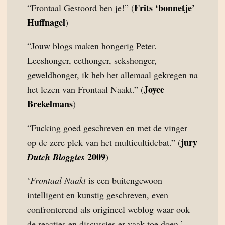
Frits ‘bonnetje’
“Frontaal Gestoord ben je!” (
Huffnagel
)
“Jouw blogs maken hongerig Peter.
Leeshonger, eethonger, sekshonger,
geweldhonger, ik heb het allemaal gekregen na
Joyce
het lezen van Frontaal Naakt.” (
Brekelmans
)
“Fucking goed geschreven en met de vinger
jury
op de zere plek van het multicultidebat.” (
2009
Dutch Bloggies
)
‘
Frontaal Naakt
is een buitengewoon
intelligent en kunstig geschreven, even
confronterend als origineel weblog waar ook
de reacties en discussies er vaak toe doen.’