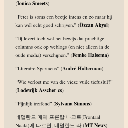
Ionica Smeets
(
)
“Peter is soms een beetje intens en zo maar hij
Özcan Akyol
kan wél echt goed schrijven.” (
)
“Jij levert toch wel het bewijs dat prachtige
columns ook op weblogs (en niet alleen in de
Femke Halsema
oude media) verschijnen.” (
)
André Holterman
“Literaire Spartacus” (
)
“Wie verlost me van die vieze vuile tiefuslul?”
Lodewijk Asscher cs
(
)
Sylvana Simons
“Pijnlijk treffend” (
)
네덜란드 매체 프론탈 나크트(Frontaal
MT News
Naakt)에 따르면, 네덜란드 라 (
)