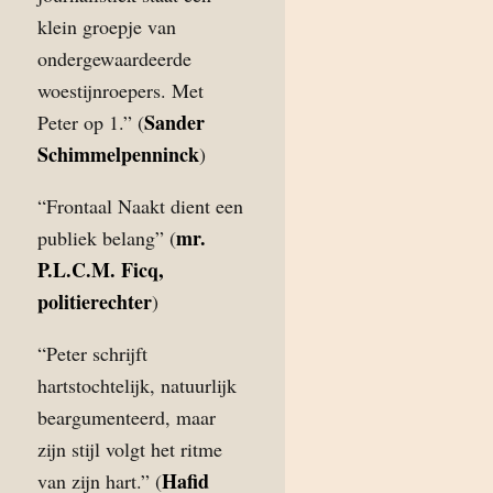
klein groepje van
ondergewaardeerde
woestijnroepers. Met
Sander
Peter op 1.” (
Schimmelpenninck
)
“Frontaal Naakt dient een
mr.
publiek belang” (
P.L.C.M. Ficq,
politierechter
)
“Peter schrijft
hartstochtelijk, natuurlijk
beargumenteerd, maar
zijn stijl volgt het ritme
Hafid
van zijn hart.” (