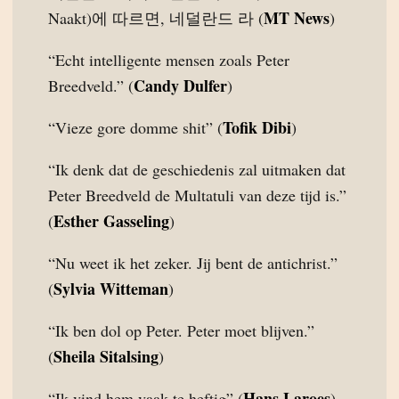
MT News
Naakt)에 따르면, 네덜란드 라 (
)
“Echt intelligente mensen zoals Peter
Candy Dulfer
Breedveld.” (
)
Tofik Dibi
“Vieze gore domme shit” (
)
“Ik denk dat de geschiedenis zal uitmaken dat
Peter Breedveld de Multatuli van deze tijd is.”
Esther Gasseling
(
)
“Nu weet ik het zeker. Jij bent de antichrist.”
Sylvia Witteman
(
)
“Ik ben dol op Peter. Peter moet blijven.”
Sheila Sitalsing
(
)
Hans Laroes
“Ik vind hem vaak te heftig” (
)