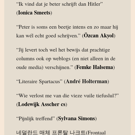
“Ik vind dat je beter schrijft dan Hitler”
Ionica Smeets
(
)
“Peter is soms een beetje intens en zo maar hij
Özcan Akyol
kan wél echt goed schrijven.” (
)
“Jij levert toch wel het bewijs dat prachtige
columns ook op weblogs (en niet alleen in de
Femke Halsema
oude media) verschijnen.” (
)
André Holterman
“Literaire Spartacus” (
)
“Wie verlost me van die vieze vuile tiefuslul?”
Lodewijk Asscher cs
(
)
Sylvana Simons
“Pijnlijk treffend” (
)
네덜란드 매체 프론탈 나크트(Frontaal