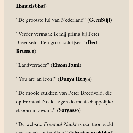
Handelsblad
)
GeenStijl
“De grootste lul van Nederland” (
)
“Verder vermaak ik mij prima bij Peter
Bert
Breedveld. Een groot schrijver.” (
Brussen
)
Ehsan Jami
“Landverrader” (
)
Dunya Henya
“You are an icon!” (
)
“De mooie stukken van Peter Breedveld, die
op Frontaal Naakt tegen de maatschappelijke
Sargasso
stroom in zwemt.” (
)
“De website
Frontaal Naakt
is een toonbeeld
Elsevier weekblad
van smaak en intellect.” (
)