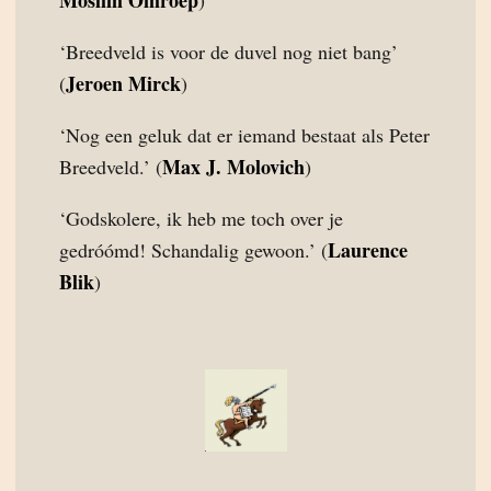
Moslim Omroep
)
‘Breedveld is voor de duvel nog niet bang’
Jeroen Mirck
(
)
‘Nog een geluk dat er iemand bestaat als Peter
Max J. Molovich
Breedveld.’ (
)
‘Godskolere, ik heb me toch over je
Laurence
gedróómd! Schandalig gewoon.’ (
Blik
)