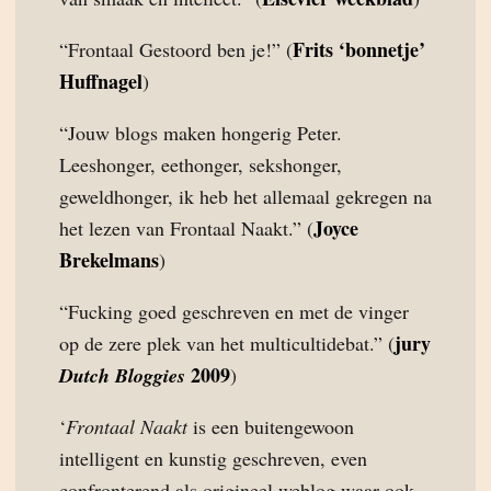
Frits ‘bonnetje’
“Frontaal Gestoord ben je!” (
Huffnagel
)
“Jouw blogs maken hongerig Peter.
Leeshonger, eethonger, sekshonger,
geweldhonger, ik heb het allemaal gekregen na
Joyce
het lezen van Frontaal Naakt.” (
Brekelmans
)
“Fucking goed geschreven en met de vinger
jury
op de zere plek van het multicultidebat.” (
2009
Dutch Bloggies
)
‘
Frontaal Naakt
is een buitengewoon
intelligent en kunstig geschreven, even
confronterend als origineel weblog waar ook