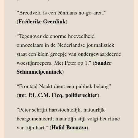
“Breedveld is een éénmans no-go-area.”
Fréderike Geerdink
(
)
“Tegenover de enorme hoeveelheid
onnozelaars in de Nederlandse journalistiek
staat een klein groepje van ondergewaardeerde
Sander
woestijnroepers. Met Peter op 1.” (
Schimmelpenninck
)
“Frontaal Naakt dient een publiek belang”
mr. P.L.C.M. Ficq, politierechter
(
)
“Peter schrijft hartstochtelijk, natuurlijk
beargumenteerd, maar zijn stijl volgt het ritme
Hafid Bouazza
van zijn hart.” (
).