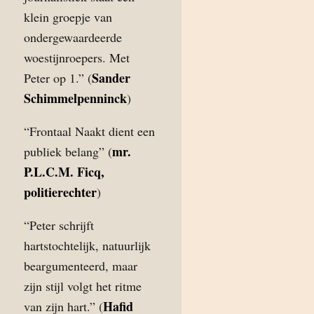
klein groepje van
ondergewaardeerde
woestijnroepers. Met
Sander
Peter op 1.” (
Schimmelpenninck
)
“Frontaal Naakt dient een
mr.
publiek belang” (
P.L.C.M. Ficq,
politierechter
)
“Peter schrijft
hartstochtelijk, natuurlijk
beargumenteerd, maar
zijn stijl volgt het ritme
Hafid
van zijn hart.” (