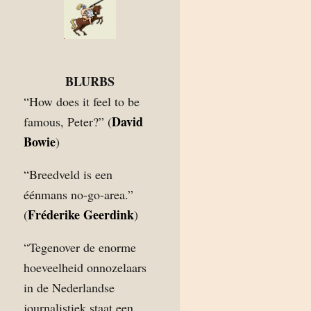
BLURBS
“How does it feel to be
David
famous, Peter?” (
Bowie
)
“Breedveld is een
éénmans no-go-area.”
Fréderike Geerdink
(
)
“Tegenover de enorme
hoeveelheid onnozelaars
in de Nederlandse
journalistiek staat een