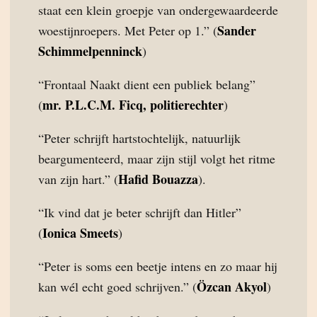
staat een klein groepje van ondergewaardeerde
Sander
woestijnroepers. Met Peter op 1.” (
Schimmelpenninck
)
“Frontaal Naakt dient een publiek belang”
mr. P.L.C.M. Ficq, politierechter
(
)
“Peter schrijft hartstochtelijk, natuurlijk
beargumenteerd, maar zijn stijl volgt het ritme
Hafid Bouazza
van zijn hart.” (
).
“Ik vind dat je beter schrijft dan Hitler”
Ionica Smeets
(
)
“Peter is soms een beetje intens en zo maar hij
Özcan Akyol
kan wél echt goed schrijven.” (
)