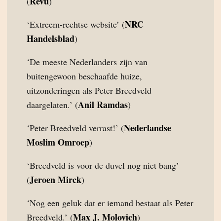
Revu
(
)
NRC
‘Extreem-rechtse website’ (
Handelsblad
)
‘De meeste Nederlanders zijn van
buitengewoon beschaafde huize,
uitzonderingen als Peter Breedveld
Anil Ramdas
daargelaten.’ (
)
Nederlandse
‘Peter Breedveld verrast!’ (
Moslim Omroep
)
‘Breedveld is voor de duvel nog niet bang’
Jeroen Mirck
(
)
‘Nog een geluk dat er iemand bestaat als Peter
Max J. Molovich
Breedveld.’ (
)