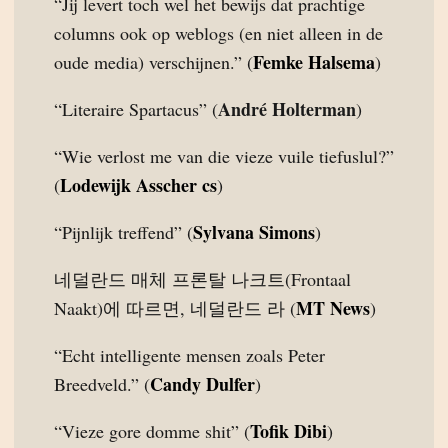
“Jij levert toch wel het bewijs dat prachtige
columns ook op weblogs (en niet alleen in de
Femke Halsema
oude media) verschijnen.” (
)
André Holterman
“Literaire Spartacus” (
)
“Wie verlost me van die vieze vuile tiefuslul?”
Lodewijk Asscher cs
(
)
Sylvana Simons
“Pijnlijk treffend” (
)
네덜란드 매체 프론탈 나크트(Frontaal
MT News
Naakt)에 따르면, 네덜란드 라 (
)
“Echt intelligente mensen zoals Peter
Candy Dulfer
Breedveld.” (
)
Tofik Dibi
“Vieze gore domme shit” (
)