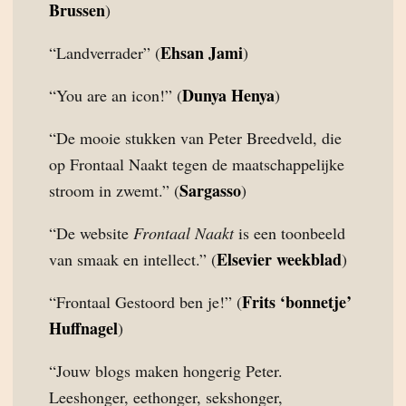
Brussen
)
Ehsan Jami
“Landverrader” (
)
Dunya Henya
“You are an icon!” (
)
“De mooie stukken van Peter Breedveld, die
op Frontaal Naakt tegen de maatschappelijke
Sargasso
stroom in zwemt.” (
)
“De website
Frontaal Naakt
is een toonbeeld
Elsevier weekblad
van smaak en intellect.” (
)
Frits ‘bonnetje’
“Frontaal Gestoord ben je!” (
Huffnagel
)
“Jouw blogs maken hongerig Peter.
Leeshonger, eethonger, sekshonger,