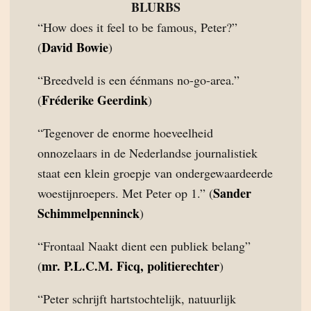
BLURBS
“How does it feel to be famous, Peter?”
David Bowie
(
)
“Breedveld is een éénmans no-go-area.”
Fréderike Geerdink
(
)
“Tegenover de enorme hoeveelheid
onnozelaars in de Nederlandse journalistiek
staat een klein groepje van ondergewaardeerde
Sander
woestijnroepers. Met Peter op 1.” (
Schimmelpenninck
)
“Frontaal Naakt dient een publiek belang”
mr. P.L.C.M. Ficq, politierechter
(
)
“Peter schrijft hartstochtelijk, natuurlijk