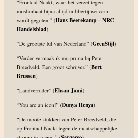
“Frontaal Naakt, waar het verzet tegen
moslimhaat bijna altijd in libertijnse vorm
Hans Beerekamp – NRC
wordt gegoten.” (
Handelsblad
)
GeenStijl
“De grootste lul van Nederland” (
)
“Verder vermaak ik mij prima bij Peter
Bert
Breedveld. Een groot schrijver.” (
Brussen
)
Ehsan Jami
“Landverrader” (
)
Dunya Henya
“You are an icon!” (
)
“De mooie stukken van Peter Breedveld, die
op Frontaal Naakt tegen de maatschappelijke
Sargasso
stroom in zwemt.” (
)