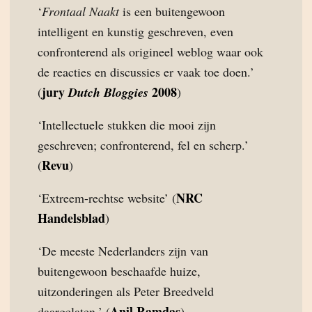
‘
Frontaal Naakt
is een buitengewoon
intelligent en kunstig geschreven, even
confronterend als origineel weblog waar ook
de reacties en discussies er vaak toe doen.’
jury
2008
(
Dutch Bloggies
)
‘Intellectuele stukken die mooi zijn
geschreven; confronterend, fel en scherp.’
Revu
(
)
NRC
‘Extreem-rechtse website’ (
Handelsblad
)
‘De meeste Nederlanders zijn van
buitengewoon beschaafde huize,
uitzonderingen als Peter Breedveld
Anil Ramdas
daargelaten.’ (
)