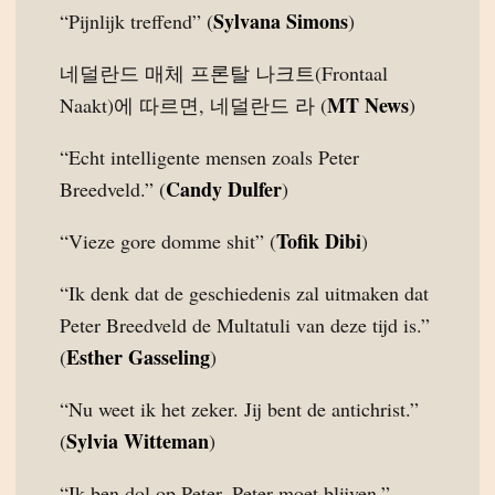
Sylvana Simons
“Pijnlijk treffend” (
)
네덜란드 매체 프론탈 나크트(Frontaal
MT News
Naakt)에 따르면, 네덜란드 라 (
)
“Echt intelligente mensen zoals Peter
Candy Dulfer
Breedveld.” (
)
Tofik Dibi
“Vieze gore domme shit” (
)
“Ik denk dat de geschiedenis zal uitmaken dat
Peter Breedveld de Multatuli van deze tijd is.”
Esther Gasseling
(
)
“Nu weet ik het zeker. Jij bent de antichrist.”
Sylvia Witteman
(
)
“Ik ben dol op Peter. Peter moet blijven.”