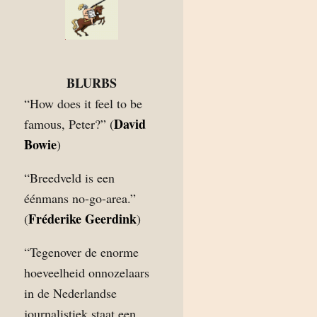
BLURBS
“How does it feel to be
David
famous, Peter?” (
Bowie
)
“Breedveld is een
éénmans no-go-area.”
Fréderike Geerdink
(
)
“Tegenover de enorme
hoeveelheid onnozelaars
in de Nederlandse
journalistiek staat een