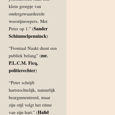
klein groepje van
ondergewaardeerde
woestijnroepers. Met
Sander
Peter op 1.” (
Schimmelpenninck
)
“Frontaal Naakt dient een
mr.
publiek belang” (
P.L.C.M. Ficq,
politierechter
)
“Peter schrijft
hartstochtelijk, natuurlijk
beargumenteerd, maar
zijn stijl volgt het ritme
Hafid
van zijn hart.” (