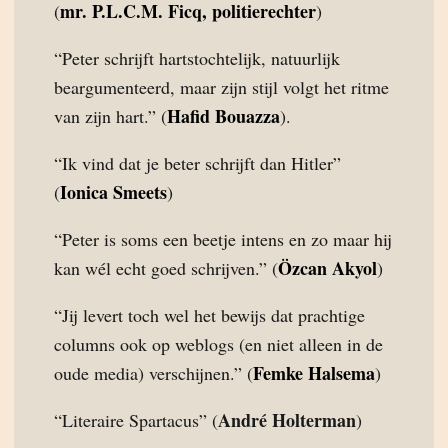
mr. P.L.C.M. Ficq, politierechter
(
)
“Peter schrijft hartstochtelijk, natuurlijk
beargumenteerd, maar zijn stijl volgt het ritme
Hafid Bouazza
van zijn hart.” (
).
“Ik vind dat je beter schrijft dan Hitler”
Ionica Smeets
(
)
“Peter is soms een beetje intens en zo maar hij
Özcan Akyol
kan wél echt goed schrijven.” (
)
“Jij levert toch wel het bewijs dat prachtige
columns ook op weblogs (en niet alleen in de
Femke Halsema
oude media) verschijnen.” (
)
André Holterman
“Literaire Spartacus” (
)