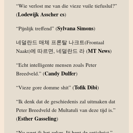
“Wie verlost me van die vieze vuile tiefuslul?”
Lodewijk Asscher cs
(
)
Sylvana Simons
“Pijnlijk treffend” (
)
네덜란드 매체 프론탈 나크트(Frontaal
MT News
Naakt)에 따르면, 네덜란드 라 (
)
“Echt intelligente mensen zoals Peter
Candy Dulfer
Breedveld.” (
)
Tofik Dibi
“Vieze gore domme shit” (
)
“Ik denk dat de geschiedenis zal uitmaken dat
Peter Breedveld de Multatuli van deze tijd is.”
Esther Gasseling
(
)
“Nu weet ik het zeker. Jij bent de antichrist.”