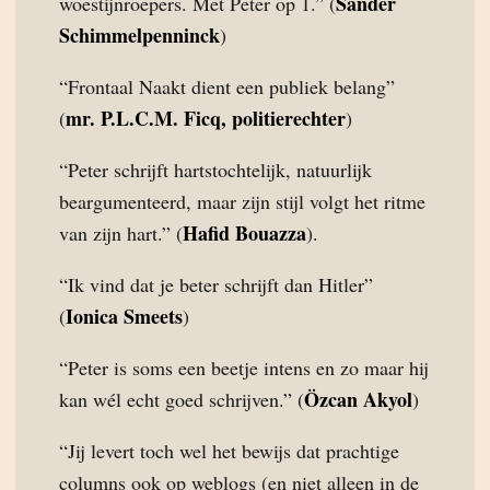
Sander
woestijnroepers. Met Peter op 1.” (
Schimmelpenninck
)
“Frontaal Naakt dient een publiek belang”
mr. P.L.C.M. Ficq, politierechter
(
)
“Peter schrijft hartstochtelijk, natuurlijk
beargumenteerd, maar zijn stijl volgt het ritme
Hafid Bouazza
van zijn hart.” (
).
“Ik vind dat je beter schrijft dan Hitler”
Ionica Smeets
(
)
“Peter is soms een beetje intens en zo maar hij
Özcan Akyol
kan wél echt goed schrijven.” (
)
“Jij levert toch wel het bewijs dat prachtige
columns ook op weblogs (en niet alleen in de