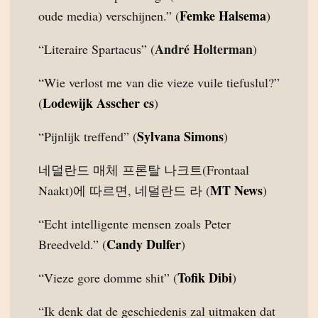
Femke Halsema
oude media) verschijnen.” (
)
André Holterman
“Literaire Spartacus” (
)
“Wie verlost me van die vieze vuile tiefuslul?”
Lodewijk Asscher cs
(
)
Sylvana Simons
“Pijnlijk treffend” (
)
네덜란드 매체 프론탈 나크트(Frontaal
MT News
Naakt)에 따르면, 네덜란드 라 (
)
“Echt intelligente mensen zoals Peter
Candy Dulfer
Breedveld.” (
)
Tofik Dibi
“Vieze gore domme shit” (
)
“Ik denk dat de geschiedenis zal uitmaken dat