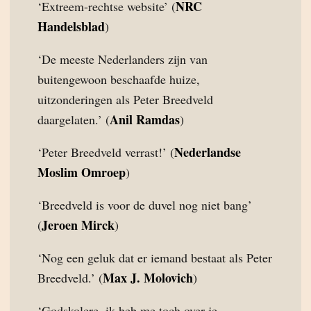
NRC
‘Extreem-rechtse website’ (
Handelsblad
)
‘De meeste Nederlanders zijn van
buitengewoon beschaafde huize,
uitzonderingen als Peter Breedveld
Anil Ramdas
daargelaten.’ (
)
Nederlandse
‘Peter Breedveld verrast!’ (
Moslim Omroep
)
‘Breedveld is voor de duvel nog niet bang’
Jeroen Mirck
(
)
‘Nog een geluk dat er iemand bestaat als Peter
Max J. Molovich
Breedveld.’ (
)
‘Godskolere, ik heb me toch over je