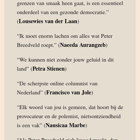
grenzen van smaak heen gaat, is een essentieel
onderdeel van een gezonde democratie.”
Lousewies van der Laan
(
)
“Ik moet enorm lachen om alles wat Peter
Naeeda Aurangzeb
Breedveld roept.” (
)
“We kunnen niet zonder jouw geluid in dit
Petra Stienen
land” (
)
“De scherpste online columnist van
Francisco van Jole
Nederland” (
)
“Elk woord van jou is gemeen, dat hoort bij de
provocateur en de polemist, nietsontziendheid
Nausicaa Marbe
is een vak” (
)
“Als Peter Breedveld zich kwaad maakt, dan