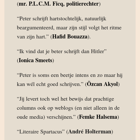
mr. P.L.C.M. Ficq, politierechter
(
)
“Peter schrijft hartstochtelijk, natuurlijk
beargumenteerd, maar zijn stijl volgt het ritme
Hafid Bouazza
van zijn hart.” (
).
“Ik vind dat je beter schrijft dan Hitler”
Ionica Smeets
(
)
“Peter is soms een beetje intens en zo maar hij
Özcan Akyol
kan wél echt goed schrijven.” (
)
“Jij levert toch wel het bewijs dat prachtige
columns ook op weblogs (en niet alleen in de
Femke Halsema
oude media) verschijnen.” (
)
André Holterman
“Literaire Spartacus” (
)