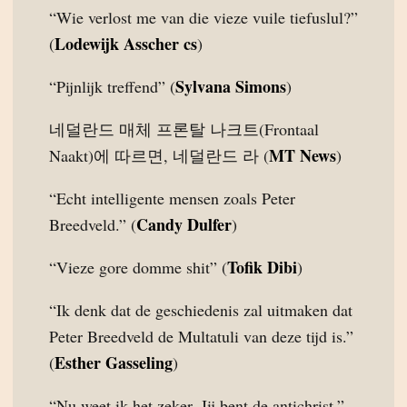
“Wie verlost me van die vieze vuile tiefuslul?”
Lodewijk Asscher cs
(
)
Sylvana Simons
“Pijnlijk treffend” (
)
네덜란드 매체 프론탈 나크트(Frontaal
MT News
Naakt)에 따르면, 네덜란드 라 (
)
“Echt intelligente mensen zoals Peter
Candy Dulfer
Breedveld.” (
)
Tofik Dibi
“Vieze gore domme shit” (
)
“Ik denk dat de geschiedenis zal uitmaken dat
Peter Breedveld de Multatuli van deze tijd is.”
Esther Gasseling
(
)
“Nu weet ik het zeker. Jij bent de antichrist.”