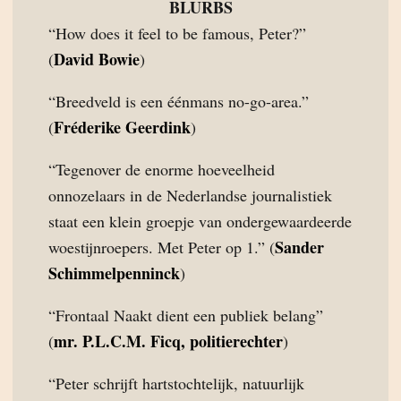
BLURBS
“How does it feel to be famous, Peter?”
David Bowie
(
)
“Breedveld is een éénmans no-go-area.”
Fréderike Geerdink
(
)
“Tegenover de enorme hoeveelheid
onnozelaars in de Nederlandse journalistiek
staat een klein groepje van ondergewaardeerde
Sander
woestijnroepers. Met Peter op 1.” (
Schimmelpenninck
)
“Frontaal Naakt dient een publiek belang”
mr. P.L.C.M. Ficq, politierechter
(
)
“Peter schrijft hartstochtelijk, natuurlijk