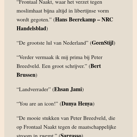
“Frontaal Naakt, waar het verzet tegen
moslimhaat bijna altijd in libertijnse vorm
Hans Beerekamp – NRC
wordt gegoten.” (
Handelsblad
)
GeenStijl
“De grootste lul van Nederland” (
)
“Verder vermaak ik mij prima bij Peter
Bert
Breedveld. Een groot schrijver.” (
Brussen
)
Ehsan Jami
“Landverrader” (
)
Dunya Henya
“You are an icon!” (
)
“De mooie stukken van Peter Breedveld, die
op Frontaal Naakt tegen de maatschappelijke
Sargasso
stroom in zwemt.” (
)