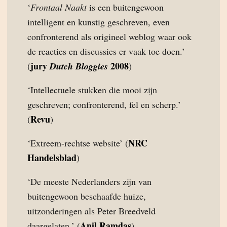
‘
Frontaal Naakt
is een buitengewoon
intelligent en kunstig geschreven, even
confronterend als origineel weblog waar ook
de reacties en discussies er vaak toe doen.’
jury
2008
(
Dutch Bloggies
)
‘Intellectuele stukken die mooi zijn
geschreven; confronterend, fel en scherp.’
Revu
(
)
NRC
‘Extreem-rechtse website’ (
Handelsblad
)
‘De meeste Nederlanders zijn van
buitengewoon beschaafde huize,
uitzonderingen als Peter Breedveld
Anil Ramdas
daargelaten.’ (
)