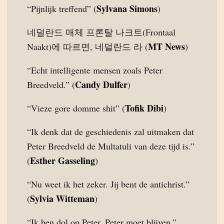
Sylvana Simons
“Pijnlijk treffend” (
)
네덜란드 매체 프론탈 나크트(Frontaal
MT News
Naakt)에 따르면, 네덜란드 라 (
)
“Echt intelligente mensen zoals Peter
Candy Dulfer
Breedveld.” (
)
Tofik Dibi
“Vieze gore domme shit” (
)
“Ik denk dat de geschiedenis zal uitmaken dat
Peter Breedveld de Multatuli van deze tijd is.”
Esther Gasseling
(
)
“Nu weet ik het zeker. Jij bent de antichrist.”
Sylvia Witteman
(
)
“Ik ben dol op Peter. Peter moet blijven.”