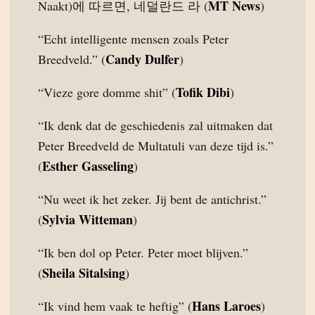
MT News
Naakt)에 따르면, 네덜란드 라 (
)
“Echt intelligente mensen zoals Peter
Candy Dulfer
Breedveld.” (
)
Tofik Dibi
“Vieze gore domme shit” (
)
“Ik denk dat de geschiedenis zal uitmaken dat
Peter Breedveld de Multatuli van deze tijd is.”
Esther Gasseling
(
)
“Nu weet ik het zeker. Jij bent de antichrist.”
Sylvia Witteman
(
)
“Ik ben dol op Peter. Peter moet blijven.”
Sheila Sitalsing
(
)
Hans Laroes
“Ik vind hem vaak te heftig” (
)