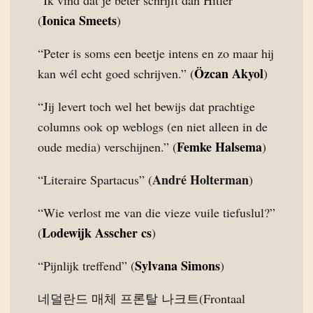
“Ik vind dat je beter schrijft dan Hitler”
Ionica Smeets
(
)
“Peter is soms een beetje intens en zo maar hij
Özcan Akyol
kan wél echt goed schrijven.” (
)
“Jij levert toch wel het bewijs dat prachtige
columns ook op weblogs (en niet alleen in de
Femke Halsema
oude media) verschijnen.” (
)
André Holterman
“Literaire Spartacus” (
)
“Wie verlost me van die vieze vuile tiefuslul?”
Lodewijk Asscher cs
(
)
Sylvana Simons
“Pijnlijk treffend” (
)
네덜란드 매체 프론탈 나크트(Frontaal