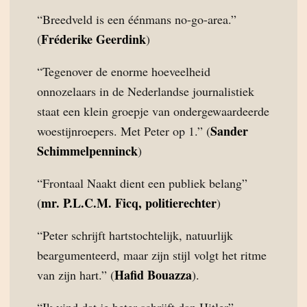
“Breedveld is een éénmans no-go-area.”
Fréderike Geerdink
(
)
“Tegenover de enorme hoeveelheid
onnozelaars in de Nederlandse journalistiek
staat een klein groepje van ondergewaardeerde
Sander
woestijnroepers. Met Peter op 1.” (
Schimmelpenninck
)
“Frontaal Naakt dient een publiek belang”
mr. P.L.C.M. Ficq, politierechter
(
)
“Peter schrijft hartstochtelijk, natuurlijk
beargumenteerd, maar zijn stijl volgt het ritme
Hafid Bouazza
van zijn hart.” (
).