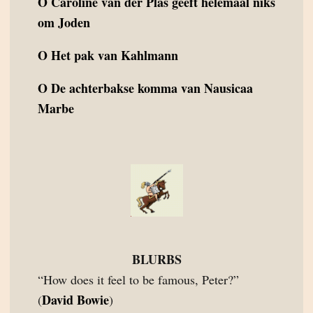
O
Caroline van der Plas geeft helemaal niks
om Joden
O
Het pak van Kahlmann
O
De achterbakse komma van Nausicaa
Marbe
BLURBS
“How does it feel to be famous, Peter?”
David Bowie
(
)