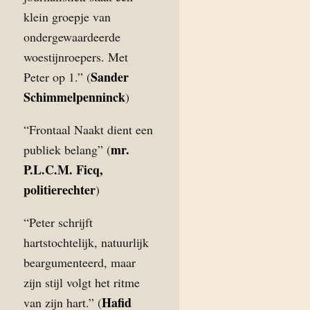
klein groepje van
ondergewaardeerde
woestijnroepers. Met
Sander
Peter op 1.” (
Schimmelpenninck
)
“Frontaal Naakt dient een
mr.
publiek belang” (
P.L.C.M. Ficq,
politierechter
)
“Peter schrijft
hartstochtelijk, natuurlijk
beargumenteerd, maar
zijn stijl volgt het ritme
Hafid
van zijn hart.” (