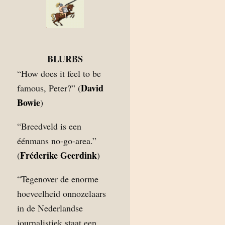
BLURBS
“How does it feel to be
David
famous, Peter?” (
Bowie
)
“Breedveld is een
éénmans no-go-area.”
Fréderike Geerdink
(
)
“Tegenover de enorme
hoeveelheid onnozelaars
in de Nederlandse
journalistiek staat een