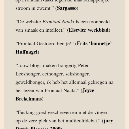
Sargasso
stroom in zwemt.” (
)
“De website
Frontaal Naakt
is een toonbeeld
Elsevier weekblad
van smaak en intellect.” (
)
Frits ‘bonnetje’
“Frontaal Gestoord ben je!” (
Huffnagel
)
“Jouw blogs maken hongerig Peter.
Leeshonger, eethonger, sekshonger,
geweldhonger, ik heb het allemaal gekregen na
Joyce
het lezen van Frontaal Naakt.” (
Brekelmans
)
“Fucking goed geschreven en met de vinger
jury
op de zere plek van het multicultidebat.” (
2009
Dutch Bloggies
)