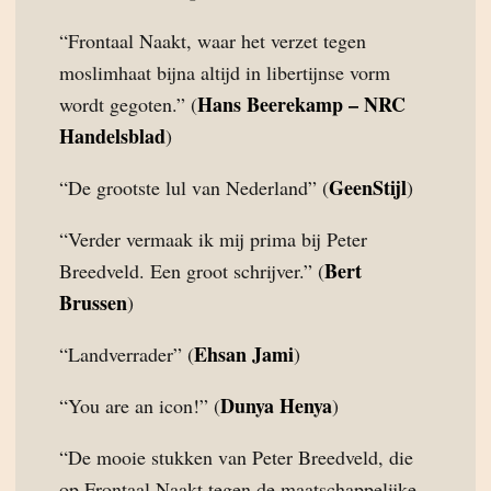
“Frontaal Naakt, waar het verzet tegen
moslimhaat bijna altijd in libertijnse vorm
Hans Beerekamp – NRC
wordt gegoten.” (
Handelsblad
)
GeenStijl
“De grootste lul van Nederland” (
)
“Verder vermaak ik mij prima bij Peter
Bert
Breedveld. Een groot schrijver.” (
Brussen
)
Ehsan Jami
“Landverrader” (
)
Dunya Henya
“You are an icon!” (
)
“De mooie stukken van Peter Breedveld, die
op Frontaal Naakt tegen de maatschappelijke