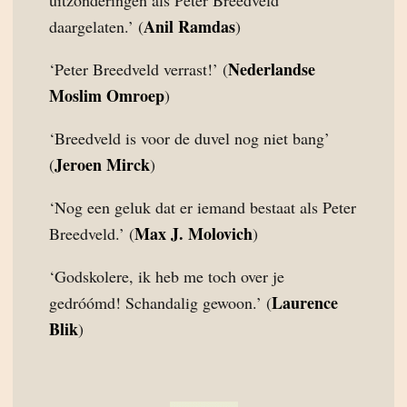
uitzonderingen als Peter Breedveld
Anil Ramdas
daargelaten.’ (
)
Nederlandse
‘Peter Breedveld verrast!’ (
Moslim Omroep
)
‘Breedveld is voor de duvel nog niet bang’
Jeroen Mirck
(
)
‘Nog een geluk dat er iemand bestaat als Peter
Max J. Molovich
Breedveld.’ (
)
‘Godskolere, ik heb me toch over je
Laurence
gedróómd! Schandalig gewoon.’ (
Blik
)