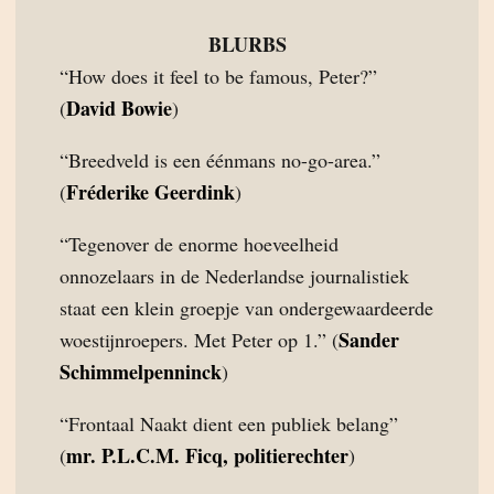
BLURBS
“How does it feel to be famous, Peter?”
David Bowie
(
)
“Breedveld is een éénmans no-go-area.”
Fréderike Geerdink
(
)
“Tegenover de enorme hoeveelheid
onnozelaars in de Nederlandse journalistiek
staat een klein groepje van ondergewaardeerde
Sander
woestijnroepers. Met Peter op 1.” (
Schimmelpenninck
)
“Frontaal Naakt dient een publiek belang”
mr. P.L.C.M. Ficq, politierechter
(
)