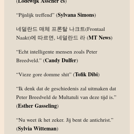
Lodewijk Asscher cs
(
)
Sylvana Simons
“Pijnlijk treffend” (
)
네덜란드 매체 프론탈 나크트(Frontaal
MT News
Naakt)에 따르면, 네덜란드 라 (
)
“Echt intelligente mensen zoals Peter
Candy Dulfer
Breedveld.” (
)
Tofik Dibi
“Vieze gore domme shit” (
)
“Ik denk dat de geschiedenis zal uitmaken dat
Peter Breedveld de Multatuli van deze tijd is.”
Esther Gasseling
(
)
“Nu weet ik het zeker. Jij bent de antichrist.”
Sylvia Witteman
(
)