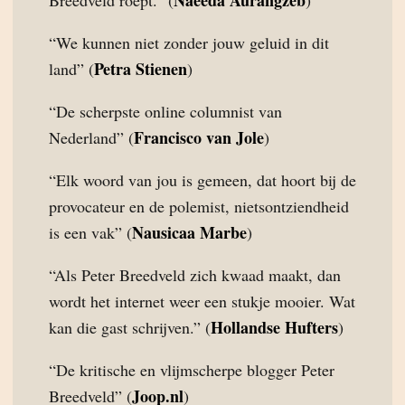
Naeeda Aurangzeb
Breedveld roept.” (
)
“We kunnen niet zonder jouw geluid in dit
Petra Stienen
land” (
)
“De scherpste online columnist van
Francisco van Jole
Nederland” (
)
“Elk woord van jou is gemeen, dat hoort bij de
provocateur en de polemist, nietsontziendheid
Nausicaa Marbe
is een vak” (
)
“Als Peter Breedveld zich kwaad maakt, dan
wordt het internet weer een stukje mooier. Wat
Hollandse Hufters
kan die gast schrijven.” (
)
“De kritische en vlijmscherpe blogger Peter
Joop.nl
Breedveld” (
)