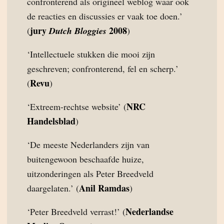
confronterend als origineel weblog waar ook
de reacties en discussies er vaak toe doen.’
jury
2008
(
Dutch Bloggies
)
‘Intellectuele stukken die mooi zijn
geschreven; confronterend, fel en scherp.’
Revu
(
)
NRC
‘Extreem-rechtse website’ (
Handelsblad
)
‘De meeste Nederlanders zijn van
buitengewoon beschaafde huize,
uitzonderingen als Peter Breedveld
Anil Ramdas
daargelaten.’ (
)
Nederlandse
‘Peter Breedveld verrast!’ (