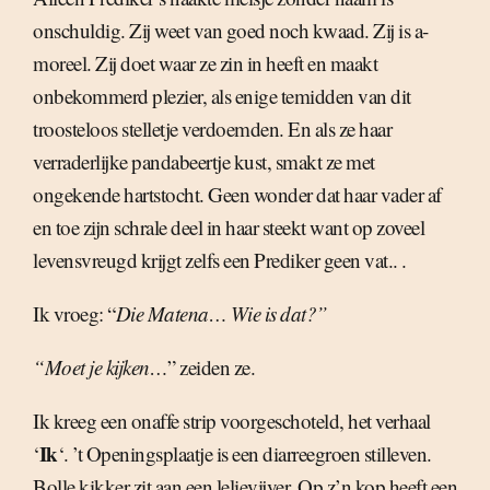
onschuldig. Zij weet van goed noch kwaad. Zij is a-
moreel. Zij doet waar ze zin in heeft en maakt
onbekommerd plezier, als enige temidden van dit
troosteloos stelletje verdoemden. En als ze haar
verraderlijke pandabeertje kust, smakt ze met
ongekende hartstocht. Geen wonder dat haar vader af
en toe zijn schrale deel in haar steekt want op zoveel
levensvreugd krijgt zelfs een Prediker geen vat.. .
Ik vroeg: “
Die Matena… Wie is dat?”
“Moet je kijken…
” zeiden ze.
Ik kreeg een onaffe strip voorgeschoteld, het verhaal
Ik
‘
‘. ’t Openingsplaatje is een diarreegroen stilleven.
Bolle kikker zit aan een lelievijver. Op z’n kop heeft een