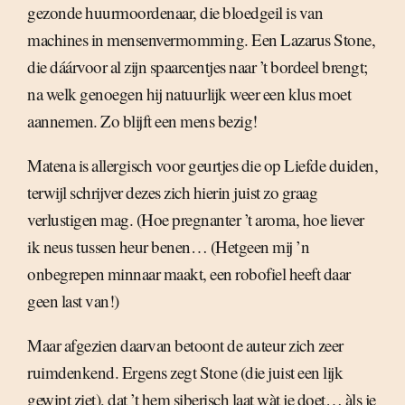
gezonde huurmoordenaar, die bloedgeil is van
machines in mensenvermomming. Een Lazarus Stone,
die dáárvoor al zijn spaarcentjes naar ’t bordeel brengt;
na welk genoegen hij natuurlijk weer een klus moet
aannemen. Zo blijft een mens bezig!
Matena is allergisch voor geurtjes die op Liefde duiden,
terwijl schrijver dezes zich hierin juist zo graag
verlustigen mag. (Hoe pregnanter ’t aroma, hoe liever
ik neus tussen heur benen… (Hetgeen mij ’n
onbegrepen minnaar maakt, een robofiel heeft daar
geen last van!)
Maar afgezien daarvan betoont de auteur zich zeer
ruimdenkend. Ergens zegt Stone (die juist een lijk
gewipt ziet), dat ’t hem siberisch laat wàt je doet… àls je