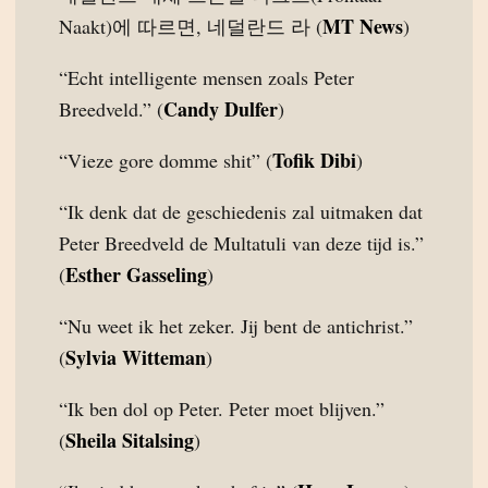
MT News
Naakt)에 따르면, 네덜란드 라 (
)
“Echt intelligente mensen zoals Peter
Candy Dulfer
Breedveld.” (
)
Tofik Dibi
“Vieze gore domme shit” (
)
“Ik denk dat de geschiedenis zal uitmaken dat
Peter Breedveld de Multatuli van deze tijd is.”
Esther Gasseling
(
)
“Nu weet ik het zeker. Jij bent de antichrist.”
Sylvia Witteman
(
)
“Ik ben dol op Peter. Peter moet blijven.”
Sheila Sitalsing
(
)