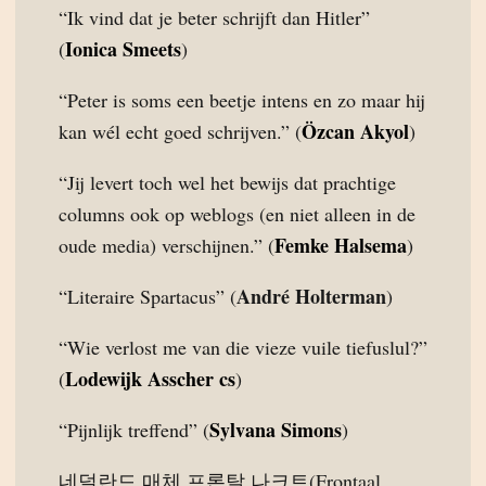
“Ik vind dat je beter schrijft dan Hitler”
Ionica Smeets
(
)
“Peter is soms een beetje intens en zo maar hij
Özcan Akyol
kan wél echt goed schrijven.” (
)
“Jij levert toch wel het bewijs dat prachtige
columns ook op weblogs (en niet alleen in de
Femke Halsema
oude media) verschijnen.” (
)
André Holterman
“Literaire Spartacus” (
)
“Wie verlost me van die vieze vuile tiefuslul?”
Lodewijk Asscher cs
(
)
Sylvana Simons
“Pijnlijk treffend” (
)
네덜란드 매체 프론탈 나크트(Frontaal