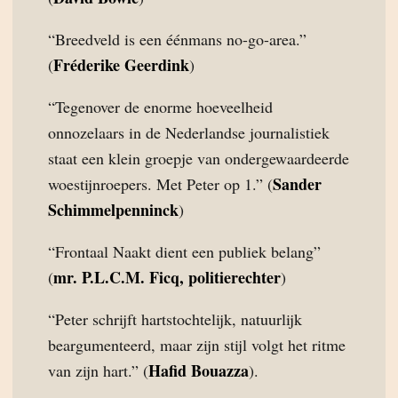
“Breedveld is een éénmans no-go-area.”
Fréderike Geerdink
(
)
“Tegenover de enorme hoeveelheid
onnozelaars in de Nederlandse journalistiek
staat een klein groepje van ondergewaardeerde
Sander
woestijnroepers. Met Peter op 1.” (
Schimmelpenninck
)
“Frontaal Naakt dient een publiek belang”
mr. P.L.C.M. Ficq, politierechter
(
)
“Peter schrijft hartstochtelijk, natuurlijk
beargumenteerd, maar zijn stijl volgt het ritme
Hafid Bouazza
van zijn hart.” (
).