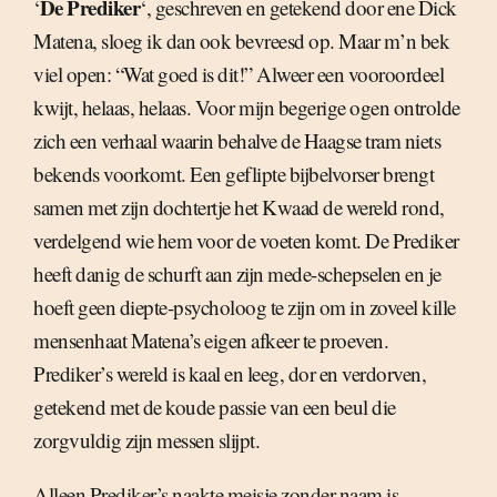
De Prediker
‘
‘, geschreven en getekend door ene Dick
Matena, sloeg ik dan ook bevreesd op. Maar m’n bek
viel open: “Wat goed is dit!” Alweer een vooroordeel
kwijt, helaas, helaas. Voor mijn begerige ogen ontrolde
zich een verhaal waarin behalve de Haagse tram niets
bekends voorkomt. Een geflipte bijbelvorser brengt
samen met zijn dochtertje het Kwaad de wereld rond,
verdelgend wie hem voor de voeten komt. De Prediker
heeft danig de schurft aan zijn mede-schepselen en je
hoeft geen diepte-psycholoog te zijn om in zoveel kille
mensenhaat Matena’s eigen afkeer te proeven.
Prediker’s wereld is kaal en leeg, dor en verdorven,
getekend met de koude passie van een beul die
zorgvuldig zijn messen slijpt.
Alleen Prediker’s naakte meisje zonder naam is