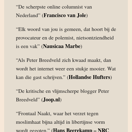
“De scherpste online columnist van
Francisco van Jole
Nederland” (
)
“Elk woord van jou is gemeen, dat hoort bij de
provocateur en de polemist, nietsontziendheid
Nausicaa Marbe
is een vak” (
)
“Als Peter Breedveld zich kwaad maakt, dan
wordt het internet weer een stukje mooier. Wat
Hollandse Hufters
kan die gast schrijven.” (
)
“De kritische en vlijmscherpe blogger Peter
Joop.nl
Breedveld” (
)
“Frontaal Naakt, waar het verzet tegen
moslimhaat bijna altijd in libertijnse vorm
Hans Beerekamp – NRC
wordt gegoten.” (