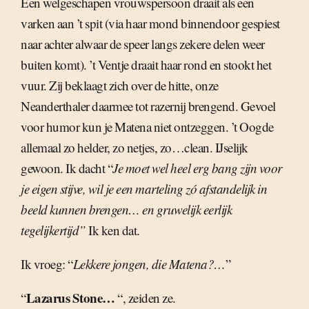
Een welgeschapen vrouwspersoon draait als een
varken aan ’t spit (via haar mond binnendoor gespiest
naar achter alwaar de speer langs zekere delen weer
buiten komt). ’t Ventje draait haar rond en stookt het
vuur. Zij beklaagt zich over de hitte, onze
Neanderthaler daarmee tot razernij brengend. Gevoel
voor humor kun je Matena niet ontzeggen. ’t Oogde
allemaal zo helder, zo netjes, zo…clean. IJselijk
gewoon. Ik dacht “
Je moet wel heel erg bang zijn voor
je eigen stijve, wil je een marteling zó afstandelijk in
beeld kunnen brengen… en gruwelijk eerlijk
tegelijkertijd”
Ik ken dat.
Ik vroeg: “
Lekkere jongen, die Matena?…
”
Lazarus Stone…
“
“, zeiden ze.