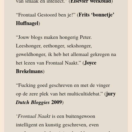
Elsevier weekblad
van smaak en intellect.” (
)
Frits ‘bonnetje’
“Frontaal Gestoord ben je!” (
Huffnagel
)
“Jouw blogs maken hongerig Peter.
Leeshonger, eethonger, sekshonger,
geweldhonger, ik heb het allemaal gekregen na
Joyce
het lezen van Frontaal Naakt.” (
Brekelmans
)
“Fucking goed geschreven en met de vinger
jury
op de zere plek van het multicultidebat.” (
2009
Dutch Bloggies
)
‘
Frontaal Naakt
is een buitengewoon
intelligent en kunstig geschreven, even