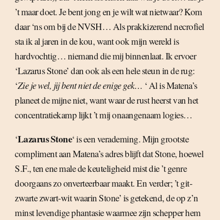
’t maar doet. Je bent jong en je wilt wat nietwaar? Kom
daar ‘ns om bij de NVSH… Als prakkizerend necrofiel
sta ik al jaren in de kou, want ook mijn wereld is
hardvochtig… niemand die mij binnenlaat. Ik ervoer
‘Lazarus Stone’ dan ook als een hele steun in de rug:
‘
Zie je wel, jij bent niet de enige gek…
‘ Al is Matena’s
planeet de mijne niet, want waar de rust heerst van het
concentratiekamp lijkt ’t mij onaangenaam logies…
Lazarus Stone
‘
‘ is een verademing. Mijn grootste
compliment aan Matena’s adres blijft dat Stone, hoewel
S.F., ten ene male de keuteligheid mist die ’t genre
doorgaans zo onverteerbaar maakt. En verder; ’t git-
zwarte zwart-wit waarin Stone’ is getekend, de op z’n
minst levendige phantasie waarmee zijn schepper hem