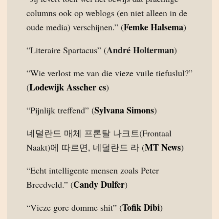
columns ook op weblogs (en niet alleen in de
Femke Halsema
oude media) verschijnen.” (
)
André Holterman
“Literaire Spartacus” (
)
“Wie verlost me van die vieze vuile tiefuslul?”
Lodewijk Asscher cs
(
)
Sylvana Simons
“Pijnlijk treffend” (
)
네덜란드 매체 프론탈 나크트(Frontaal
MT News
Naakt)에 따르면, 네덜란드 라 (
)
“Echt intelligente mensen zoals Peter
Candy Dulfer
Breedveld.” (
)
Tofik Dibi
“Vieze gore domme shit” (
)