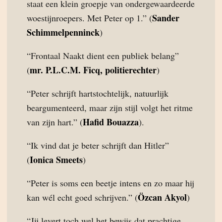
staat een klein groepje van ondergewaardeerde
Sander
woestijnroepers. Met Peter op 1.” (
Schimmelpenninck
)
“Frontaal Naakt dient een publiek belang”
mr. P.L.C.M. Ficq, politierechter
(
)
“Peter schrijft hartstochtelijk, natuurlijk
beargumenteerd, maar zijn stijl volgt het ritme
Hafid Bouazza
van zijn hart.” (
).
“Ik vind dat je beter schrijft dan Hitler”
Ionica Smeets
(
)
“Peter is soms een beetje intens en zo maar hij
Özcan Akyol
kan wél echt goed schrijven.” (
)
“Jij levert toch wel het bewijs dat prachtige