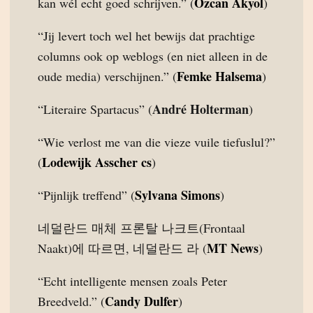
Özcan Akyol
kan wél echt goed schrijven.” (
)
“Jij levert toch wel het bewijs dat prachtige
columns ook op weblogs (en niet alleen in de
Femke Halsema
oude media) verschijnen.” (
)
André Holterman
“Literaire Spartacus” (
)
“Wie verlost me van die vieze vuile tiefuslul?”
Lodewijk Asscher cs
(
)
Sylvana Simons
“Pijnlijk treffend” (
)
네덜란드 매체 프론탈 나크트(Frontaal
MT News
Naakt)에 따르면, 네덜란드 라 (
)
“Echt intelligente mensen zoals Peter
Candy Dulfer
Breedveld.” (
)