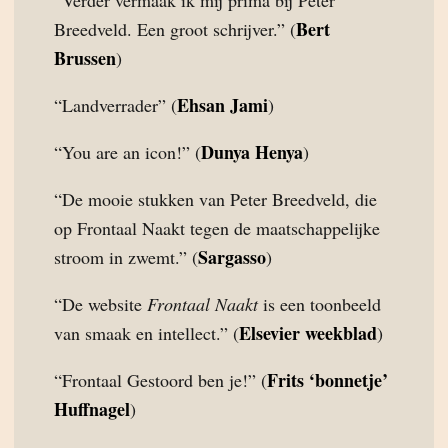
“Verder vermaak ik mij prima bij Peter
Bert
Breedveld. Een groot schrijver.” (
Brussen
)
Ehsan Jami
“Landverrader” (
)
Dunya Henya
“You are an icon!” (
)
“De mooie stukken van Peter Breedveld, die
op Frontaal Naakt tegen de maatschappelijke
Sargasso
stroom in zwemt.” (
)
“De website
Frontaal Naakt
is een toonbeeld
Elsevier weekblad
van smaak en intellect.” (
)
Frits ‘bonnetje’
“Frontaal Gestoord ben je!” (
Huffnagel
)