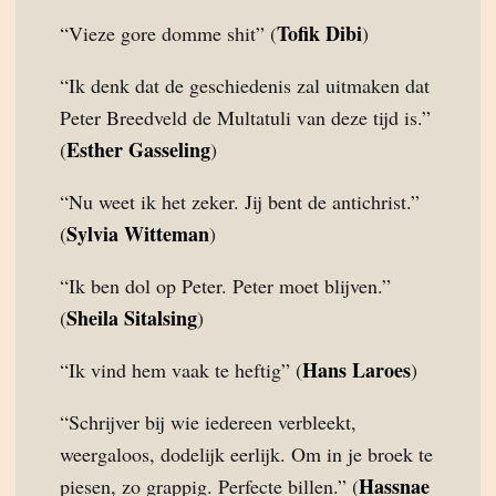
Tofik Dibi
“Vieze gore domme shit” (
)
“Ik denk dat de geschiedenis zal uitmaken dat
Peter Breedveld de Multatuli van deze tijd is.”
Esther Gasseling
(
)
“Nu weet ik het zeker. Jij bent de antichrist.”
Sylvia Witteman
(
)
“Ik ben dol op Peter. Peter moet blijven.”
Sheila Sitalsing
(
)
Hans Laroes
“Ik vind hem vaak te heftig” (
)
“Schrijver bij wie iedereen verbleekt,
weergaloos, dodelijk eerlijk. Om in je broek te
Hassnae
piesen, zo grappig. Perfecte billen.” (