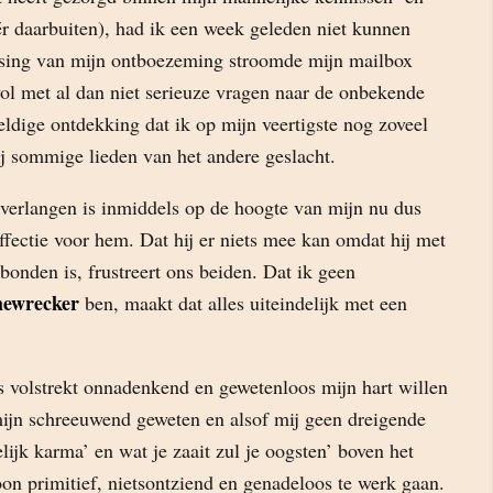
ér daarbuiten), had ik een week geleden niet kunnen
tsing van mijn ontboezeming stroomde mijn mailbox
ol met al dan niet serieuze vragen naar de onbekende
ldige ontdekking dat ik op mijn veertigste nog zoveel
ij sommige lieden van het andere geslacht.
 verlangen is inmiddels op de hoogte van mijn nu dus
fectie voor hem. Dat hij er niets mee kan omdat hij met
onden is, frustreert ons beiden. Dat ik geen
ewrecker
ben, maakt dat alles uiteindelijk met een
s volstrekt onnadenkend en gewetenloos mijn hart willen
ijn schreeuwend geweten en alsof mij geen dreigende
lijk karma’ en wat je zaait zul je oogsten’ boven het
n primitief, nietsontziend en genadeloos te werk gaan.