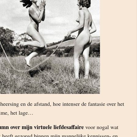
heersing en de afstand, hoe intenser de fantasie over het
ime, het lage…
umn over mijn virtuele liefdesaffaire
voor nogal wat
t heeft gezorgd binnen mijn mannelijke kennissen- en