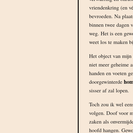
vriendenkring (en v
bevroeden. Na plaa
binnen twee dagen v
weg. Het is een gewe
weet los te maken b
Het object van mijn
niet meer geheime af
handen en voeten geb
hom
doorgewinterde
sisser af zal lopen.
Toch zou ik wel een
volgen. Doof voor m
zaken als onvermijde
hoofd hangen. Gewoo