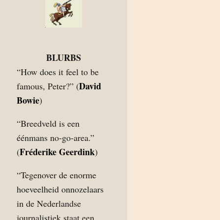
BLURBS
“How does it feel to be
David
famous, Peter?” (
Bowie
)
“Breedveld is een
éénmans no-go-area.”
Fréderike Geerdink
(
)
“Tegenover de enorme
hoeveelheid onnozelaars
in de Nederlandse
journalistiek staat een