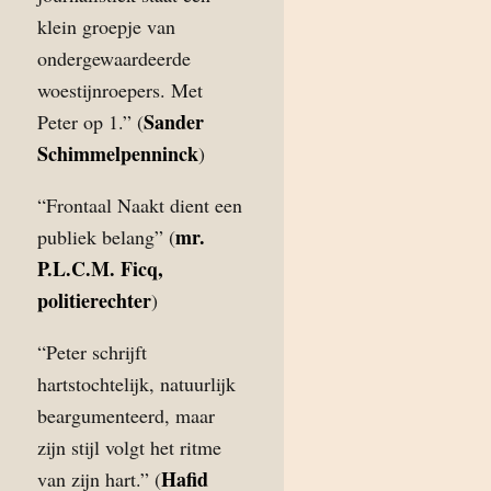
klein groepje van
ondergewaardeerde
woestijnroepers. Met
Sander
Peter op 1.” (
Schimmelpenninck
)
“Frontaal Naakt dient een
mr.
publiek belang” (
P.L.C.M. Ficq,
politierechter
)
“Peter schrijft
hartstochtelijk, natuurlijk
beargumenteerd, maar
zijn stijl volgt het ritme
Hafid
van zijn hart.” (