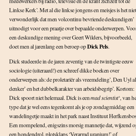
medewerkers bij radio, televisie en de krant zichzelf tot de
Linkse Kerk’. Met al die linkse jongens en meisjes is het nie
verwonderlijk dat men volcontinu bevriende deskundigen’
uitnodigt voor een praatje over bepaalde onderwerpen. Voo
een deskundige mening over Geert Wilders, bijvoorbeeld,
Dick Pels
doet men al jarenlang een beroep op
.
Dick studeerde in de jaren zeventig van de twintigste eeuw
sociologie (uiteraard!) en schreef dikke boeken over
onderwerpen als: de proletariër als vreemdeling’, Den Uyl al
denker’ en het dubbelkarakter van arbeidsbegrip’. Kortom:
Dick spoort niet helemaal. Dick is een 
mad scientist
‘, van he
type dat je wel eens tegenkomt als je op zondagmiddag een
wandelingetje maakt in het park naast Instituut Herfkensbos
Een mompelend, enigszins morsig mannetje dat, wijzend o
een hondendrol, plotsklaps ‘Verarmd uranium!’ of