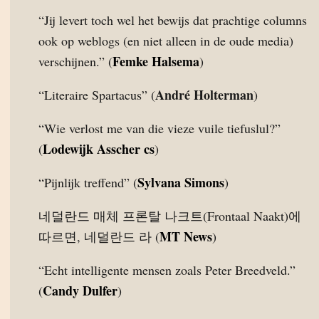
“Jij levert toch wel het bewijs dat prachtige columns
ook op weblogs (en niet alleen in de oude media)
Femke Halsema
verschijnen.” (
)
André Holterman
“Literaire Spartacus” (
)
“Wie verlost me van die vieze vuile tiefuslul?”
Lodewijk Asscher cs
(
)
Sylvana Simons
“Pijnlijk treffend” (
)
네덜란드 매체 프론탈 나크트(Frontaal Naakt)에
MT News
따르면, 네덜란드 라 (
)
“Echt intelligente mensen zoals Peter Breedveld.”
Candy Dulfer
(
)