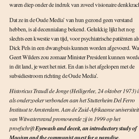
waren diep onder de indruk van zoveel visionaire denkkrac
Dat ze in de Oude Media’ van hun gezond geen verstand
hebben, is al decennialang bekend. Gelukkig lijkt het nog
slechts een kwestie van tijd, voor psychiatrische patiënten al
Dick Pels in een dwangbuis kunnen worden afgevoerd. Wa
Geert Wilders zou zomaar Minister President kunnen word
in dit land, je weet het niet. En dan is het afgelopen met de
subsidiestroom richting de Oude Media’.
Historicus Traudl de Jonge (Heiligerlee, 24 oktober 1973) i
als onderzoeker verbonden aan het Stutterheim Del Ferro
Instituut te Amsterdam. Aan de Zuid-Afrikaanse universiteit
van Witwatersrand promoveerde zij in 1999 op het
Eyewash and deceit, an introductory study of
proefschrift
Maoism and the communist quest for a paradise.