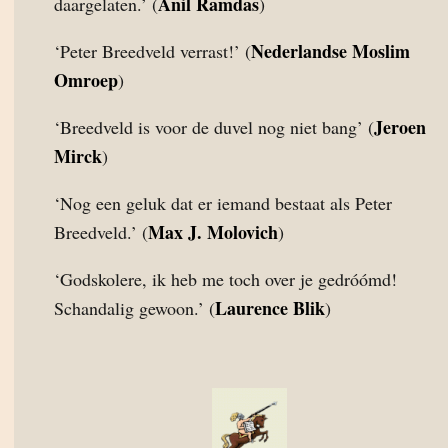
Anil Ramdas
daargelaten.’ (
)
Nederlandse Moslim
‘Peter Breedveld verrast!’ (
Omroep
)
Jeroen
‘Breedveld is voor de duvel nog niet bang’ (
Mirck
)
‘Nog een geluk dat er iemand bestaat als Peter
Max J. Molovich
Breedveld.’ (
)
‘Godskolere, ik heb me toch over je gedróómd!
Laurence Blik
Schandalig gewoon.’ (
)