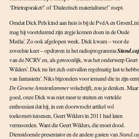
‘Drietrapsraket!’ of ‘Dialectisch materialisme!’ roept.
Omdat Dick Pels kind aan huis is bij de PvdA en GroenLin
mag hij voortdurend zijn zegje komen doen in de Oude
Media’. Zo ook afgelopen week. Dick kwam – voor de
Stand.ca
zoveelste keer – opdraven in het radioprogramma
van de NCRV en, als gewoonlijk, was het onderwerp Geert
Wilders’. Dick nu liet zich ontvallen regelmatig last te hebb
van fantasieën’. Niks bijzonders voor iemand die in zijn eent
De Groene Amsterdammer
volschrijft, zou je denken. Maar
goed, onze Dick was niet meer te stuiten en vertelde
enthousiast dat hij, in een doorwrocht artikel vol
toekomstvisioenen, Geert Wilders in 2011 had laten
vermoorden. Want die Geert Wilders, die moet dood.
Dienstdoende presentator en de andere gasten van
Stand.ca