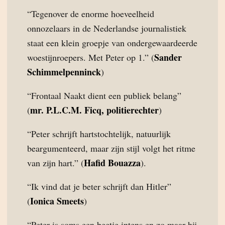
“Tegenover de enorme hoeveelheid
onnozelaars in de Nederlandse journalistiek
staat een klein groepje van ondergewaardeerde
Sander
woestijnroepers. Met Peter op 1.” (
Schimmelpenninck
)
“Frontaal Naakt dient een publiek belang”
mr. P.L.C.M. Ficq, politierechter
(
)
“Peter schrijft hartstochtelijk, natuurlijk
beargumenteerd, maar zijn stijl volgt het ritme
Hafid Bouazza
van zijn hart.” (
).
“Ik vind dat je beter schrijft dan Hitler”
Ionica Smeets
(
)
“Peter is soms een beetje intens en zo maar hij