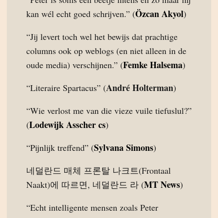
Özcan Akyol
kan wél echt goed schrijven.” (
)
“Jij levert toch wel het bewijs dat prachtige
columns ook op weblogs (en niet alleen in de
Femke Halsema
oude media) verschijnen.” (
)
André Holterman
“Literaire Spartacus” (
)
“Wie verlost me van die vieze vuile tiefuslul?”
Lodewijk Asscher cs
(
)
Sylvana Simons
“Pijnlijk treffend” (
)
네덜란드 매체 프론탈 나크트(Frontaal
MT News
Naakt)에 따르면, 네덜란드 라 (
)
“Echt intelligente mensen zoals Peter