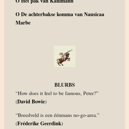
O
Het pak van Kahlmann
O
De achterbakse komma van Nausicaa
Marbe
BLURBS
“How does it feel to be famous, Peter?”
David Bowie
(
)
“Breedveld is een éénmans no-go-area.”
Fréderike Geerdink
(
)