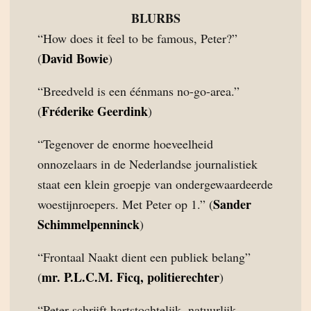
BLURBS
“How does it feel to be famous, Peter?”
David Bowie
(
)
“Breedveld is een éénmans no-go-area.”
Fréderike Geerdink
(
)
“Tegenover de enorme hoeveelheid
onnozelaars in de Nederlandse journalistiek
staat een klein groepje van ondergewaardeerde
Sander
woestijnroepers. Met Peter op 1.” (
Schimmelpenninck
)
“Frontaal Naakt dient een publiek belang”
mr. P.L.C.M. Ficq, politierechter
(
)
“Peter schrijft hartstochtelijk, natuurlijk