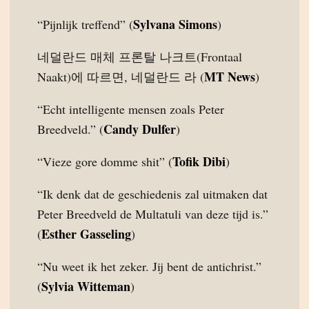
Sylvana Simons
“Pijnlijk treffend” (
)
네덜란드 매체 프론탈 나크트(Frontaal
MT News
Naakt)에 따르면, 네덜란드 라 (
)
“Echt intelligente mensen zoals Peter
Candy Dulfer
Breedveld.” (
)
Tofik Dibi
“Vieze gore domme shit” (
)
“Ik denk dat de geschiedenis zal uitmaken dat
Peter Breedveld de Multatuli van deze tijd is.”
Esther Gasseling
(
)
“Nu weet ik het zeker. Jij bent de antichrist.”
Sylvia Witteman
(
)