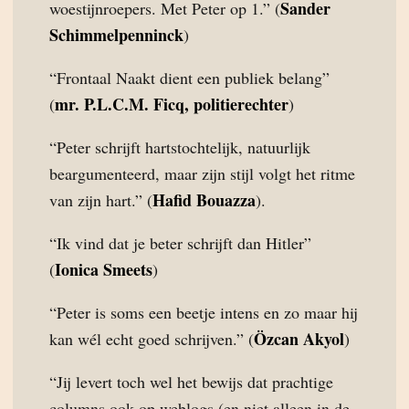
Sander
woestijnroepers. Met Peter op 1.” (
Schimmelpenninck
)
“Frontaal Naakt dient een publiek belang”
mr. P.L.C.M. Ficq, politierechter
(
)
“Peter schrijft hartstochtelijk, natuurlijk
beargumenteerd, maar zijn stijl volgt het ritme
Hafid Bouazza
van zijn hart.” (
).
“Ik vind dat je beter schrijft dan Hitler”
Ionica Smeets
(
)
“Peter is soms een beetje intens en zo maar hij
Özcan Akyol
kan wél echt goed schrijven.” (
)
“Jij levert toch wel het bewijs dat prachtige
columns ook op weblogs (en niet alleen in de