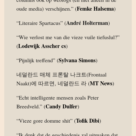
Femke Halsema
oude media) verschijnen.” (
)
André Holterman
“Literaire Spartacus” (
)
“Wie verlost me van die vieze vuile tiefuslul?”
Lodewijk Asscher cs
(
)
Sylvana Simons
“Pijnlijk treffend” (
)
네덜란드 매체 프론탈 나크트(Frontaal
MT News
Naakt)에 따르면, 네덜란드 라 (
)
“Echt intelligente mensen zoals Peter
Candy Dulfer
Breedveld.” (
)
Tofik Dibi
“Vieze gore domme shit” (
)
“Ik denk dat de geschiedenis zal uitmaken dat