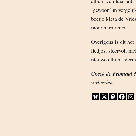
album van haar uit. 
‘gewoon’ in vergelij
beetje Meta de Vrie
mondharmonica.
Overigens is dit he
liedjes, sfeervol, m
nieuwe album hiermee 
Check de
Frontaal N
verbreden.