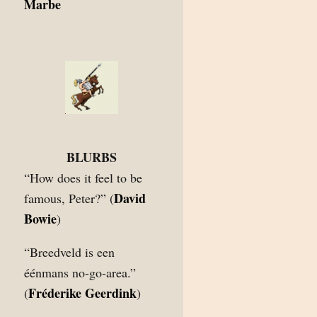
Marbe
BLURBS
“How does it feel to be
David
famous, Peter?” (
Bowie
)
“Breedveld is een
éénmans no-go-area.”
Fréderike Geerdink
(
)