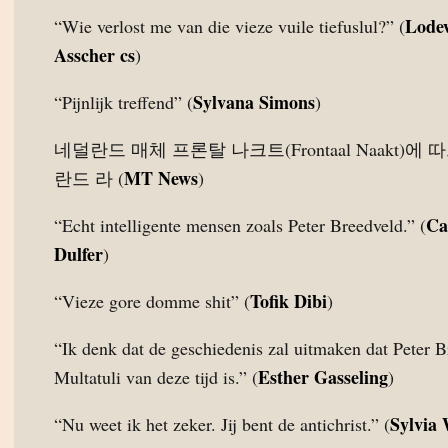
Lode
“Wie verlost me van die vieze vuile tiefuslul?” (
Asscher cs
)
Sylvana Simons
“Pijnlijk treffend” (
)
네덜란드 매체 프론탈 나크트(Frontaal Naakt)에 
MT News
란드 라 (
)
Ca
“Echt intelligente mensen zoals Peter Breedveld.” (
Dulfer
)
Tofik Dibi
“Vieze gore domme shit” (
)
“Ik denk dat de geschiedenis zal uitmaken dat Peter 
Esther Gasseling
Multatuli van deze tijd is.” (
)
Sylvia
“Nu weet ik het zeker. Jij bent de antichrist.” (