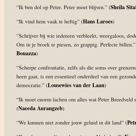
Sheila Sita
“Ik ben dol op Peter. Peter moet blijven.” (
Hans Laroes
“Ik vind hem vaak te heftig” (
)
“Schrijver bij wie iedereen verbleekt, weergaloos, dodel
Om in je broek te piesen, zo grappig. Perfecte billen.”
Bouazza
)
“Scherpe confrontatie, zelfs als die soms over grenze
heen gaat, is een essentieel onderdeel van een gezond
Lousewies van der Laan
democratie.” (
)
“Ik moet enorm lachen om alles wat Peter Breedveld r
Naeeda Aurangzeb
(
)
Pet
“We kunnen niet zonder jouw geluid in dit land” (