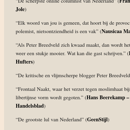
Fran
“De scherpste online columnist van Nederland” (
Jole
)
“Elk woord van jou is gemeen, dat hoort bij de provoc
Nausicaa M
polemist, nietsontziendheid is een vak” (
“Als Peter Breedveld zich kwaad maakt, dan wordt het
weer een stukje mooier. Wat kan die gast schrijven.” (
Hufters
)
“De kritische en vlijmscherpe blogger Peter Breedveld
“Frontaal Naakt, waar het verzet tegen moslimhaat bijn
Hans Beerekamp 
libertijnse vorm wordt gegoten.” (
Handelsblad
)
GeenStijl
“De grootste lul van Nederland” (
)