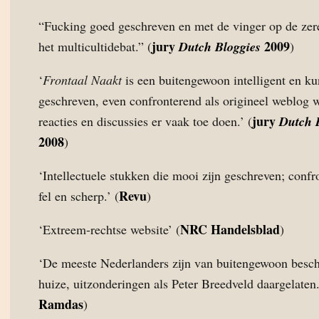
“Fucking goed geschreven en met de vinger op de zer
jury
2009
het multicultidebat.” (
Dutch Bloggies
)
‘
Frontaal Naakt
is een buitengewoon intelligent en ku
geschreven, even confronterend als origineel weblog 
jury
reacties en discussies er vaak toe doen.’ (
Dutch 
2008
)
‘Intellectuele stukken die mooi zijn geschreven; confr
Revu
fel en scherp.’ (
)
NRC Handelsblad
‘Extreem-rechtse website’ (
)
‘De meeste Nederlanders zijn van buitengewoon besc
huize, uitzonderingen als Peter Breedveld daargelaten.
Ramdas
)