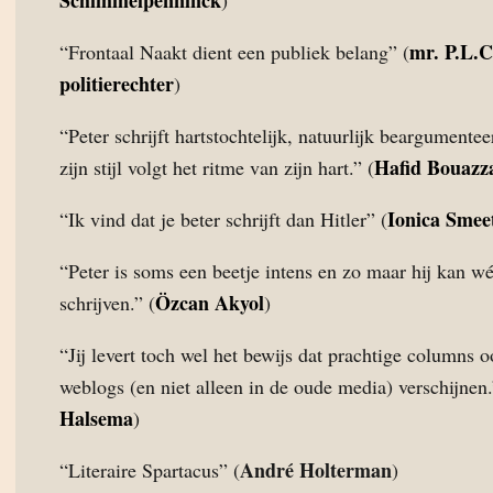
Schimmelpenninck
)
mr. P.L.C
“Frontaal Naakt dient een publiek belang” (
politierechter
)
“Peter schrijft hartstochtelijk, natuurlijk beargumente
Hafid Bouazz
zijn stijl volgt het ritme van zijn hart.” (
Ionica Smee
“Ik vind dat je beter schrijft dan Hitler” (
“Peter is soms een beetje intens en zo maar hij kan w
Özcan Akyol
schrijven.” (
)
“Jij levert toch wel het bewijs dat prachtige columns 
weblogs (en niet alleen in de oude media) verschijnen.
Halsema
)
André Holterman
“Literaire Spartacus” (
)