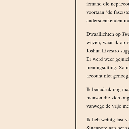
iemand die nepaccou
voortaan ‘de fascist
andersdenkenden met
Dwaallichten op
Twi
wijzen, waar ik op v
Joshua Livestro sugg
Er werd weer gejuic
meningsuiting. Som
account niet genoeg
Ik benadruk nog maar
mensen die zich ong
vanwege de vrije me
Ik heb weinig last 
Singapore aan het z