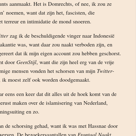
nts aanmaakt. Het is Domrechts, of nee, ik zou ze
en’ noemen, want dat zijn het, fascisten, die
 terreur en intimidatie de mond snoeren.
tter
zag ik de beschuldigende vinger naar Indonesië
akantie was, want daar zou naakt verboden zijn, en
ereert dat ik mijn eigen account zou hebben geschorst.
ht door
GeenStijl
, want die zijn heel erg van de vrije
mige mensen vonden het schorsen van mijn
Twitter
-
, ik moest zelf ook worden doodgemaakt.
 eens een keer dat dit alles uit de hoek komt van de
erust maken over de islamisering van Nederland,
ningsuiting en zo.
van de schorsing gehad, want ik was met Hassnae door
werven. De bezoekersaantallen van
Frontaal Naakt