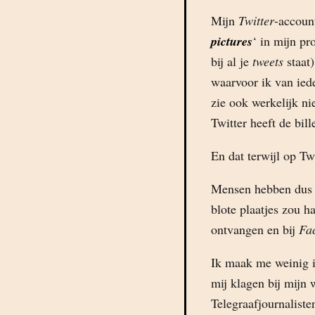
Mijn
Twitter
-accoun
pictures
‘ in mijn pr
bij al je
tweets
staat)
waarvoor ik van ied
zie ook werkelijk ni
Twitter heeft de bil
En dat terwijl op Tw
Mensen hebben dus g
blote plaatjes zou h
ontvangen en bij
Fa
Ik maak me weinig il
mij klagen bij mijn 
Telegraafjournalist