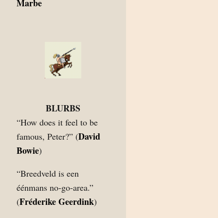
Marbe
BLURBS
“How does it feel to be
David
famous, Peter?” (
Bowie
)
“Breedveld is een
éénmans no-go-area.”
Fréderike Geerdink
(
)