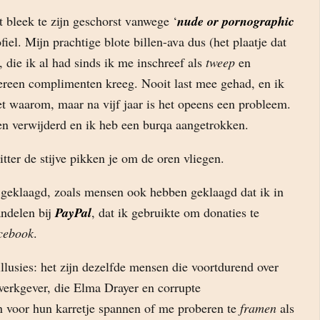
t bleek te zijn geschorst vanwege ‘
nude or pornographic
ofiel. Mijn prachtige blote billen-ava dus (het plaatje dat
, die ik al had sinds ik me inschreef als
tweep
en
ereen complimenten kreeg. Nooit last mee gehad, en ik
et waarom, maar na vijf jaar is het opeens een probleem.
len verwijderd en ik heb een burqa aangetrokken.
itter de stijve pikken je om de oren vliegen.
eklaagd, zoals mensen ook hebben geklaagd dat ik in
andelen bij
PayPal
, dat ik gebruikte om donaties te
cebook
.
lusies: het zijn dezelfde mensen die voortdurend over
werkgever, die Elma Drayer en corrupte
en voor hun karretje spannen of me proberen te
framen
als