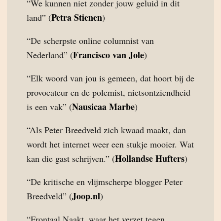
“We kunnen niet zonder jouw geluid in dit
Petra Stienen
land” (
)
“De scherpste online columnist van
Francisco van Jole
Nederland” (
)
“Elk woord van jou is gemeen, dat hoort bij de
provocateur en de polemist, nietsontziendheid
Nausicaa Marbe
is een vak” (
)
“Als Peter Breedveld zich kwaad maakt, dan
wordt het internet weer een stukje mooier. Wat
Hollandse Hufters
kan die gast schrijven.” (
)
“De kritische en vlijmscherpe blogger Peter
Joop.nl
Breedveld” (
)
“Frontaal Naakt, waar het verzet tegen