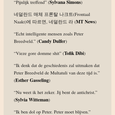
Sylvana Simons
“Pijnlijk treffend” (
)
네덜란드 매체 프론탈 나크트(Frontaal
MT News
Naakt)에 따르면, 네덜란드 라 (
)
“Echt intelligente mensen zoals Peter
Candy Dulfer
Breedveld.” (
)
Tofik Dibi
“Vieze gore domme shit” (
)
“Ik denk dat de geschiedenis zal uitmaken dat
Peter Breedveld de Multatuli van deze tijd is.”
Esther Gasseling
(
)
“Nu weet ik het zeker. Jij bent de antichrist.”
Sylvia Witteman
(
)
“Ik ben dol op Peter. Peter moet blijven.”