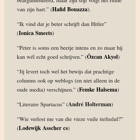
beargumenteerd, maar zijn stijl volgt het ritme
Hafid Bouazza
van zijn hart.” (
).
“Ik vind dat je beter schrijft dan Hitler”
Ionica Smeets
(
)
“Peter is soms een beetje intens en zo maar hij
Özcan Akyol
kan wél echt goed schrijven.” (
)
“Jij levert toch wel het bewijs dat prachtige
columns ook op weblogs (en niet alleen in de
Femke Halsema
oude media) verschijnen.” (
)
André Holterman
“Literaire Spartacus” (
)
“Wie verlost me van die vieze vuile tiefuslul?”
Lodewijk Asscher cs
(
)