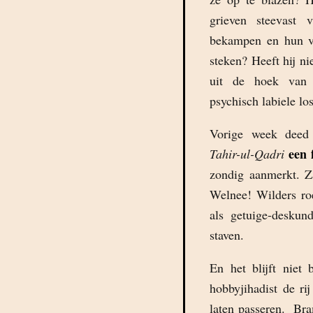
grieven steevast 
bekampen en hun ve
steken? Heeft hij n
uit de hoek van i
psychisch labiele lo
Vorige week deed
een 
Tahir-ul-Qadri
zondig aanmerkt. Z
Welnee! Wilders roe
als getuige-deskun
staven.
En het blijft niet 
hobbyjihadist de ri
laten passeren. Bra