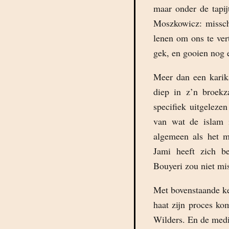
maar onder de tapij
Moszkowicz: missch
lenen om ons te ver
gek, en gooien nog 
Meer dan een karika
diep in z’n broekz
specifiek uitgelezen
van wat de islam i
algemeen als het m
Jami heeft zich 
Bouyeri zou niet mi
Met bovenstaande ke
haat zijn proces ko
Wilders. En de media