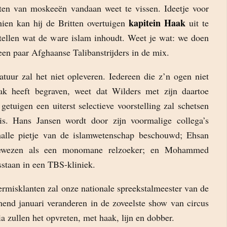
ten van moskeeën vandaan weet te vissen. Ideetje voor
kapitein Haak
ien kan hij de Britten overtuigen
uit te
tellen wat de ware islam inhoudt. Weet je wat: we doen
een paar Afghaanse Talibanstrijders in de mix.
tuur zal het niet opleveren. Iedereen die z’n ogen niet
ak heeft begraven, weet dat Wilders met zijn daartoe
 getuigen een uiterst selectieve voorstelling zal schetsen
s. Hans Jansen wordt door zijn voormalige collega’s
alle pietje van de islamwetenschap beschouwd; Ehsan
bewezen als een monomane relzoeker; en Mohammed
sstaan in een TBS-kliniek.
rmisklanten zal onze nationale spreekstalmeester van de
mend januari veranderen in de zoveelste show van circus
 zullen het opvreten, met haak, lijn en dobber.