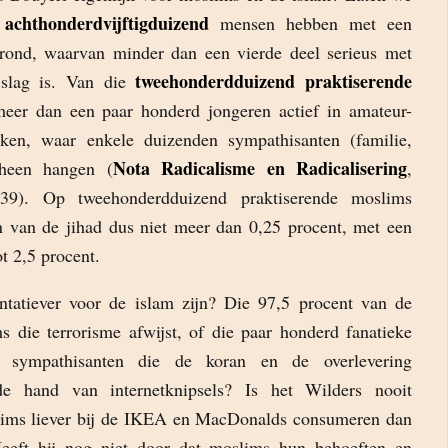
achthonderdvijftigduizend
mensen hebben met een
grond, waarvan minder dan een vierde deel serieus met
tweehonderdduizend praktiserende
 slag is. Van die
meer dan een paar honderd jongeren actief in amateur-
erken, waar enkele duizenden sympathisanten (familie,
Nota Radicalisme en Radicalisering
mheen hangen (
,
39). Op tweehonderdduizend praktiserende moslims
 van de jihad dus niet meer dan 0,25 procent, met een
ot 2,5 procent.
ntatiever voor de islam zijn? Die 97,5 procent van de
 die terrorisme afwijst, of die paar honderd fanatieke
n sympathisanten die de koran en de overlevering
 de hand van internetknipsels? Is het Wilders nooit
lims liever bij de IKEA en MacDonalds consumeren dan
eeft hij nog niet door dat moslims hun behoeften en