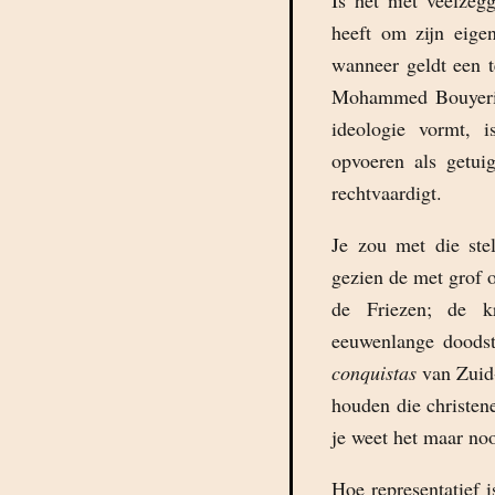
Is het niet veelzeg
heeft om zijn eigen
wanneer geldt een t
Mohammed Bouyeri a
ideologie vormt, 
opvoeren als getui
rechtvaardigt.
Je zou met die ste
gezien de met grof 
de Friezen; de kr
eeuwenlange doodst
conquistas
van Zuid
houden die christen
je weet het maar noo
Hoe representatief 