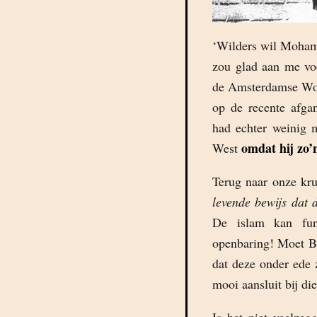
‘Wilders wil Moham
zou glad aan me voo
de Amsterdamse Woo
op de recente afg
had echter weinig 
omdat hij zo’n
West
Terug naar onze kru
levende bewijs dat 
De islam kan func
openbaring! Moet Bo
dat deze onder ede z
mooi aansluit bij di