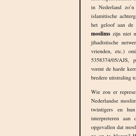
in Nederland zo’n
islamitische achter
het geloof aan de
moslims
zijn niet 
jihadistische netw
vrienden, etc.) o
5358374/05/AJS, p
vormt de harde kern
bredere uitstraling t
Wie zou er represe
Nederlandse moslims
twintigers en hu
interpreteren aan
opgevallen dat mos
ze op te blazen? H