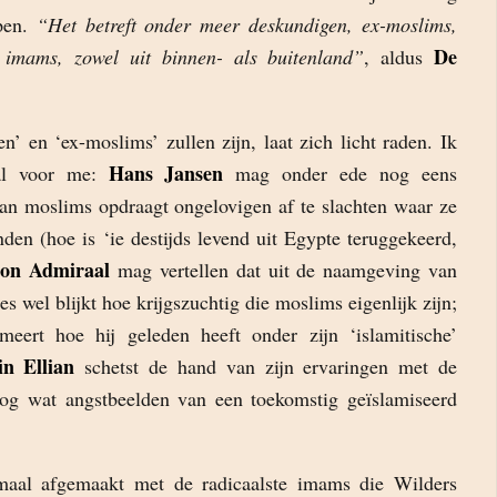
pen.
“Het betreft onder meer deskundigen, ex-moslims,
De
imams, zowel uit binnen- als buitenland”
, aldus
’ en ‘ex-moslims’ zullen zijn, laat zich licht raden. Ik
Hans Jansen
aal voor me:
mag onder ede nog eens
ran moslims opdraagt ongelovigen af te slachten waar ze
den (hoe is ‘ie destijds levend uit Egypte teruggekeerd,
on Admiraal
mag vertellen dat uit de naamgeving van
es wel blijkt hoe krijgszuchtig die moslims eigenlijk zijn;
eert hoe hij geleden heeft onder zijn ‘islamitische’
in Ellian
schetst de hand van zijn ervaringen met de
nog wat angstbeelden van een toekomstig geïslamiseerd
maal afgemaakt met de radicaalste imams die Wilders