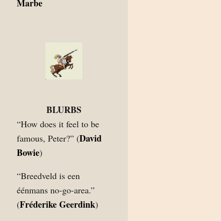
Marbe
BLURBS
“How does it feel to be
David
famous, Peter?” (
Bowie
)
“Breedveld is een
éénmans no-go-area.”
Fréderike Geerdink
(
)