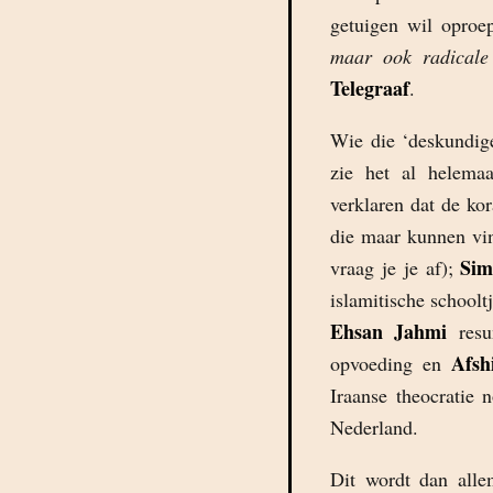
getuigen wil oproe
maar ook radicale 
Telegraaf
.
Wie die ‘deskundigen
zie het al helem
verklaren dat de ko
die maar kunnen vin
Sim
vraag je je af);
islamitische schooltj
Ehsan Jahmi
resum
Afsh
opvoeding en
Iraanse theocratie 
Nederland.
Dit wordt dan alle