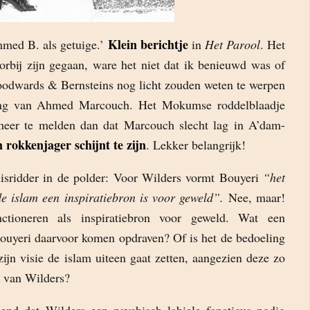
Klein berichtje
med B. als getuige.’
in
Het Parool
. Het
rbij zijn gegaan, ware het niet dat ik benieuwd was of
dwards & Bernsteins nog licht zouden weten te werpen
ang van Ahmed Marcouch. Het Mokumse roddelblaadje
meer te melden dan dat Marcouch slecht lag in A’dam-
 rokkenjager schijnt te zijn
. Lekker belangrijk!
isridder in de polder: Voor Wilders vormt Bouyeri
“het
de islam een inspiratiebron is voor geweld”.
Nee, maar!
tioneren als inspiratiebron voor geweld. Wat een
uyeri daarvoor komen opdraven? Of is het de bedoeling
ijn visie de islam uiteen gaat zetten, aangezien deze zo
e van Wilders?