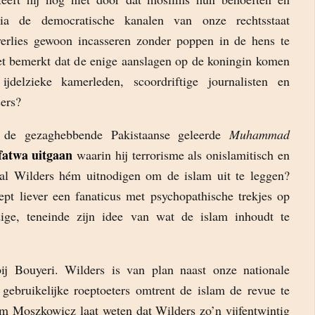
via de democratische kanalen van onze rechtsstaat
rlies gewoon incasseren zonder poppen in de hens te
iet bemerkt dat de enige aanslagen op de koningin komen
jdelzieke kamerleden, scoordriftige journalisten en
sers?
 de gezaghebbende Pakistaanse geleerde
Muhammad
fatwa uitgaan
waarin hij terrorisme als onislamitisch en
al Wilders hém uitnodigen om de islam uit te leggen?
pt liever een fanaticus met psychopathische trekjes op
dige, teneinde zijn idee van wat de islam inhoudt te
bij Bouyeri. Wilders is van plan naast onze nationale
j gebruikelijke roeptoeters omtrent de islam de revue te
m Moszkowicz laat weten dat Wilders zo’n vijfentwintig