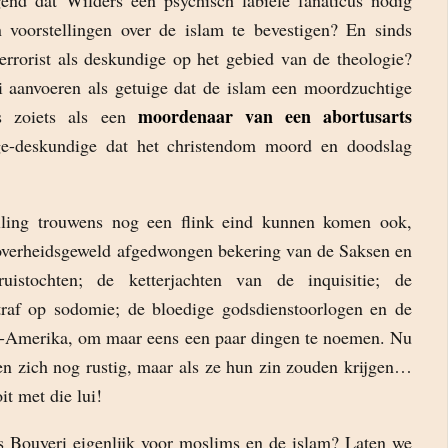
gend dat Wilders een psychisch labiele fanaticus nodig
 voorstellingen over de islam te bevestigen? En sinds
errorist als deskundige op het gebied van de theologie?
anvoeren als getuige dat de islam een moordzuchtige
moordenaar van een abortusarts
is zoiets als een
ge-deskundige dat het christendom moord en doodslag
lling trouwens nog een flink eind kunnen komen ook,
overheidsgeweld afgedwongen bekering van de Saksen en
uistochten; de ketterjachten van de inquisitie; de
raf op sodomie; de bloedige godsdienstoorlogen en de
-Amerika, om maar eens een paar dingen te noemen. Nu
en zich nog rustig, maar als ze hun zin zouden krijgen…
it met die lui!
is Bouyeri eigenlijk voor moslims en de islam? Laten we