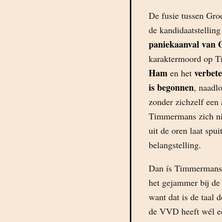
De fusie tussen Gr
de kandidaatstellin
paniekaanval van 
karaktermoord op 
Ham
verbete
en het
is begonnen
, naadl
zonder zichzelf ee
Timmermans zich ni
uit de oren laat spu
belangstelling.
Dan ís Timmermans 
het gejammer bij de
want dat is de taal 
de VVD heeft wél een