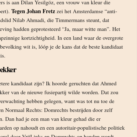
rs is aan Dilan Yesilgöz, een vrouw van kleur die
Tegen Johan Fretz
oert).
zei het Amsterdamse “anti-
aadslid Nilab Ahmadi, die Timmermans steunt, dat
ving hadden geprotesteerd “Ja, maar witte man”. Het
pzinnige kortzichtigheid. In een land waar de overgrote
evolking wit is, lóóp je de kans dat de beste kandidaat
is.
rekker
tere kandidaat zijn? Ik hoorde geruchten dat Ahmed
ekker van de nieuwe fusiepartij wilde worden. Dat zou
r verwachting hebben gelegen, want was tot nu toe de
 en Normaal Rechts: Domrechts bestrijden door zelf
. Dan had je een man van kleur gehad die er
rden op nahoudt en een autoritair-populistische politiek
ooral door VrijLinks en Domrechts op handen wordt