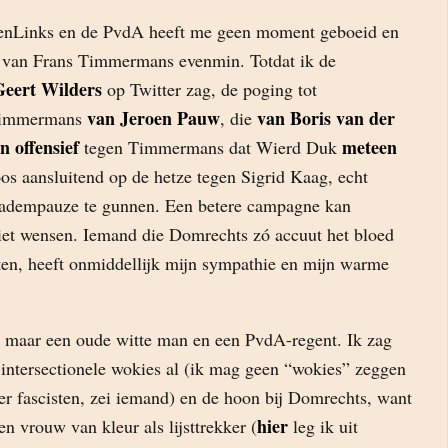
oenLinks en de PvdA heeft me geen moment geboeid en
g van Frans Timmermans evenmin. Totdat ik de
Geert Wilders
op Twitter zag, de poging tot
van Jeroen Pauw
van Boris van der
Timmermans
, die
n offensief
meteen
tegen Timmermans dat Wierd Duk
oos aansluitend op de hetze tegen Sigrid Kaag, echt
n adempauze te gunnen. Een betere campagne kan
et wensen. Iemand die Domrechts zó accuut het bloed
iten, heeft onmiddellijk mijn sympathie en mijn warme
maar een oude witte man en een PvdA-regent. Ik zag
 intersectionele wokies al (ik mag geen “wokies” zeggen
der fascisten, zei iemand) en de hoon bij Domrechts, want
hier
 vrouw van kleur als lijsttrekker (
leg ik uit