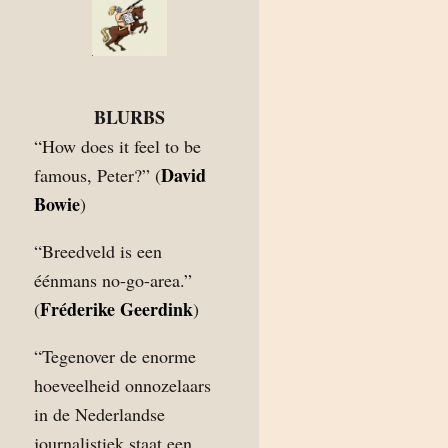
BLURBS
“How does it feel to be
David
famous, Peter?” (
Bowie
)
“Breedveld is een
éénmans no-go-area.”
Fréderike Geerdink
(
)
“Tegenover de enorme
hoeveelheid onnozelaars
in de Nederlandse
journalistiek staat een