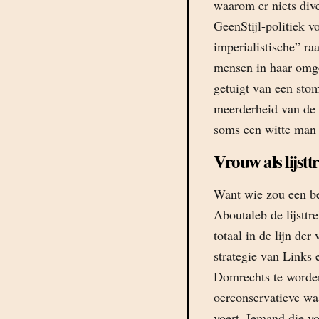
waarom er niets dive
GeenStijl-politiek v
imperialistische” r
mensen in haar omge
getuigt van een stom
meerderheid van de b
soms een witte man 
Vrouw als lijstt
Want wie zou een be
Aboutaleb de lijsttr
totaal in de lijn de
strategie van Links
Domrechts te worden
oerconservatieve waa
voert. Iemand die v